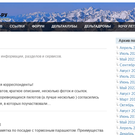
ИВ
ССЫЛКИ
ФОРУМ
ДЕЛЬТАКЛУБЫ
ДЕЛЬТАДРОМЫ
ХОЧУ ЛЕТ
Архив п
Апрель 
Июль 20
 информации, разделов и сервисов.
Май 202
Сентябр
Август 2
Июль 20
Июнь 20
ся корреспонденты!
Май 202
тов, краткое описание, несколько фоток и ссылок.
Август 2
 соревнующихся пилотов (а лучше несколько ) согласились
Март 20
ия, в которых поучаствовали…
Октябрь
Август 2
Июнь 20
Май 201
]
Апрель 
памятка по посадке с тормозным парашютом. Преимущества
Декабрь