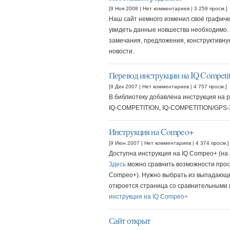
[9 Ноя 2008 |
Нет комментариев
| 3 259 просм.]
Наш сайт немного изменил своё графич
увидеть данные новшества необходимо… 
замечания, предложения, конструктивную
новости.
Перевод инструкции на IQ Compet
[9 Дек 2007 |
Нет комментариев
| 4 757 просм.]
В библиотеку добавлена инструкция на р
IQ-COMPETITION, IQ-COMPETITION/GPS-
Инструкция на Compeo+
[9 Июн 2007 |
Нет комментариев
| 4 374 просм.]
Доступна инструкция на IQ Compeo+ (на 
Здесь
можно сравнить возможности прос
Compeo+). Нужно выбрать из выпадающе
откроется страница со сравнительными
инструкция на IQ Compeo+
Сайт открыт