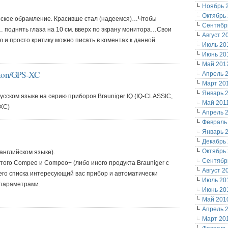
Ноябрь 
Октябрь
еское обрамление. Красивше стал (надеемся)…Чтобы
Сентябр
поднять глаза на 10 см. вверх по экрану монитора…Свои
Август 2
 и просто критику можно писать в коментах к данной
Июль 20
Июнь 20
Май 201
iton/GPS-XC
Апрель 
Март 20
Январь 
усском языке на серию приборов Brauniger IQ (IQ-CLASSIC,
Май 201
XC)
Апрель 
Февраль
Январь 
Декабрь
Октябрь
английском языке).
Сентябр
того Compeo и Compeo+ (либо иного продукта Brauniger с
Август 2
го списка интересующий вас прибор и автоматически
Июль 20
 параметрами.
Июнь 20
Май 201
Апрель 
Март 20