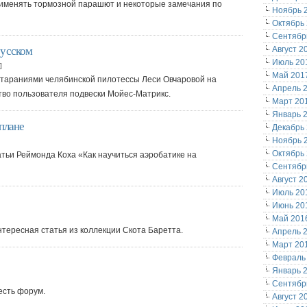
рименять тормозной парашют и некоторые замечания по
Ноябрь 
Октябрь
Сентябр
русском
Август 2
Июль 20
]
Май 201
стараниями челябинской пилотессы Леси Овчаровой на
Апрель 
тво пользователя подвески Мойес-Матрикс.
Март 20
Январь 
аплане
Декабрь
Ноябрь 
Октябрь
тьи Реймонда Коха «Как научиться аэробатике на
Сентябр
Август 2
Июль 20
Июнь 20
Май 201
ересная статья из коллекции Скота Баретта.
Апрель 
Март 20
Февраль
Январь 
Сентябр
есть форум.
Август 2