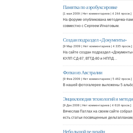
Памятка по аэробуксировке
[1 мая 2009 |
Нет комментариев
| 4 244 просм.]
На форуме опубликована методичка-пам
совместно с Сергеем Игнатовым.
Создан подраздел «Документы»
[9 Мар 2009 |
Нет комментариев
| 4 335 просм.]
На сайте создан подраздел «Документы»
КУЛП СД-87, ВТТД-80 и НППД…
Фотки из Австралии
[9 Фев 2009 |
Нет комментариев
| 5 462 просм.]
В нашей фотогалерее выложены 5 альбо
Энциклопедия технологий и метод
[9 Дек 2008 |
Нет комментариев
| 4 618 просм.]
Вячеслав Патлах на своем сайте собрал
есть статьи посвященные дельтапланам,
Небольшой редизайн