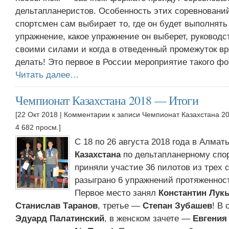
дельтапланеристов. Особенность этих соревнований
спортсмен сам выбирает то, где он будет выполнять
упражнение, какое упражнение он выберет, руководс
своими силами и когда в отведенный промежуток вр
делать! Это первое в России мероприятие такого фо
Читать далее…
Чемпионат Казахстана 2018 — Итоги
[22 Окт 2018 |
Комментарии
к записи Чемпионат Казахстана 2
4 682 просм.]
С 18 по 26 августа 2018 года в Алма
Казахстана
по дельтапланерному спор
приняли участие 36 пилотов из трех 
разыграно 6 упражнений протяженност
Первое место занял
Константин Лук
Станислав Таранов
, третье —
Степан Зубашев
! В
Эдуард Палатинский
, в женском зачете —
Евгения