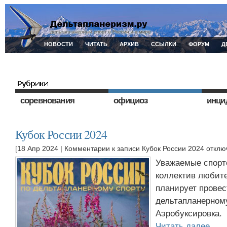
НОВОСТИ
ЧИТАТЬ
АРХИВ
ССЫЛКИ
ФОРУМ
Д
соревнования
официоз
инци
Кубок России 2024
[18 Апр 2024 |
Комментарии
к записи Кубок России 2024
отклю
Уважаемые спорт
коллектив любит
планирует провес
дельтапланерному
Аэробуксировка.
Читать далее…