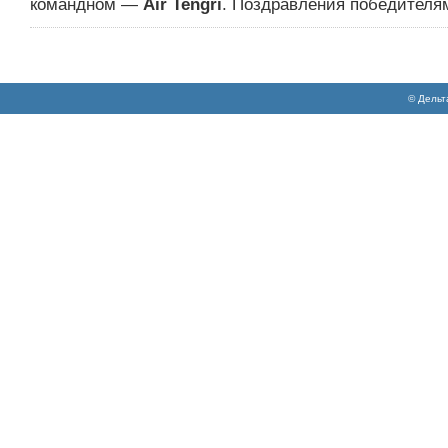
командном —
Air Tengri
. Поздравления победителя
© Дельт