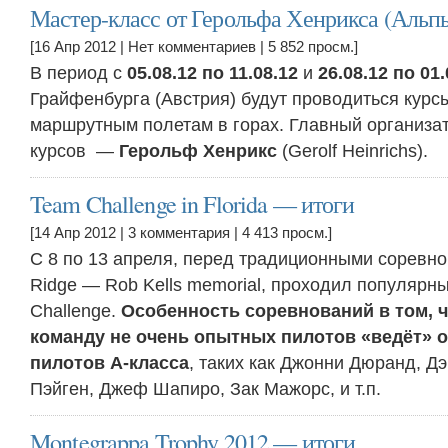
Мастер-класс от Герольфа Хенрикса (Альп
[16 Апр 2012 |
Нет комментариев
| 5 852 просм.]
В период с
05.08.12 по 11.08.12
и
26.08.12 по 01.
Грайфенбурга (Австрия) будут проводиться курсы
маршрутным полетам в горах. Главный организа
курсов —
Герольф Хенрикс
(Gerolf Heinrichs).
Team Challenge in Florida — итоги
[14 Апр 2012 |
3 комментария
| 4 413 просм.]
С 8 по 13 апреля, перед традиционными соревно
Ridge — Rob Kells memorial, проходил популярн
Challenge.
Особенность соревнований в том, 
команду не очень опытных пилотов «ведёт» 
пилотов А-класса
, таких как Джонни Дюранд, Д
Пэйген, Джеф Шапиро, Зак Мажорс, и т.п.
Montegrappa Trophy 2012 — итоги