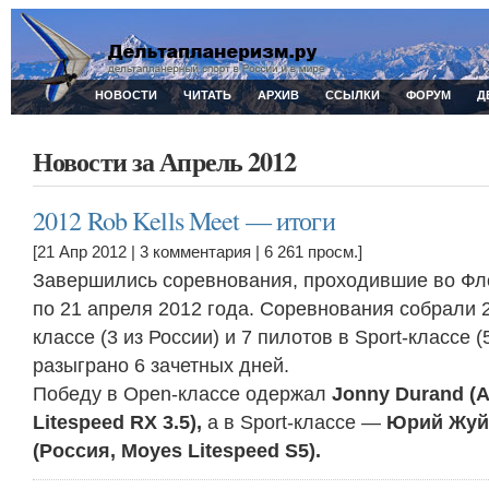
НОВОСТИ
ЧИТАТЬ
АРХИВ
ССЫЛКИ
ФОРУМ
Д
Новости за Апрель 2012
2012 Rob Kells Meet — итоги
[21 Апр 2012 |
3 комментария
| 6 261 просм.]
Завершились соревнования, проходившие во Фло
по 21 апреля 2012 года. Соревнования собрали 
классе (3 из России) и 7 пилотов в Sport-классе (
разыграно 6 зачетных дней.
Победу в Open-классе одержал
Jonny Durand (
Litespeed RX 3.5),
а в Sport-классе —
Юрий Жуй
(Россия, Moyes Litespeed S5).