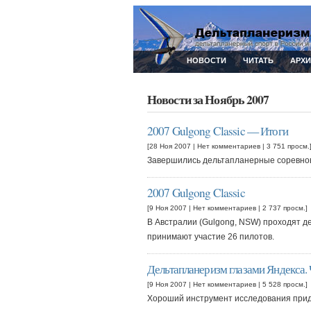
НОВОСТИ
ЧИТАТЬ
АРХ
Новости за Ноябрь 2007
2007 Gulgong Classic — Итоги
[28 Ноя 2007 |
Нет комментариев
| 3 751 просм.
Завершились дельтапланерные соревнова
2007 Gulgong Classic
[9 Ноя 2007 |
Нет комментариев
| 2 737 просм.]
В Австралии (Gulgong, NSW) проходят д
принимают участие 26 пилотов.
Дельтапланеризм глазами Яндекса. 
[9 Ноя 2007 |
Нет комментариев
| 5 528 просм.]
Хороший инструмент исследования при