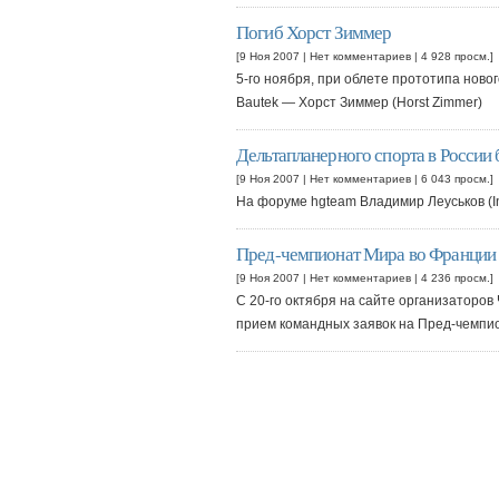
Погиб Хорст Зиммер
[9 Ноя 2007 |
Нет комментариев
| 4 928 просм.]
5-го ноября, при облете прототипа ново
Bautek — Хорст Зиммер (Horst Zimmer)
Дельтапланерного спорта в России 
[9 Ноя 2007 |
Нет комментариев
| 6 043 просм.]
На форуме hgteam Владимир Леуськов (I
Пред-чемпионат Мира во Франции
[9 Ноя 2007 |
Нет комментариев
| 4 236 просм.]
С 20-го октября на сайте организаторо
прием командных заявок на Пред-чемпи