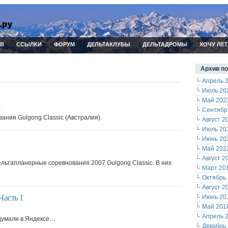
ИВ
ССЫЛКИ
ФОРУМ
ДЕЛЬТАКЛУБЫ
ДЕЛЬТАДРОМЫ
ХОЧУ ЛЕТ
Архив п
Апрель 
Июль 20
Май 202
]
Сентябр
ния Gulgong Classic (Австралия).
Август 2
Июль 20
Июнь 20
Май 202
Август 2
ельтапланерные соревнования 2007 Gulgong Classic. В них
Март 20
Октябрь
Август 2
Часть 1
Июнь 20
Май 201
Апрель 
думали в Яндексе…
Декабрь