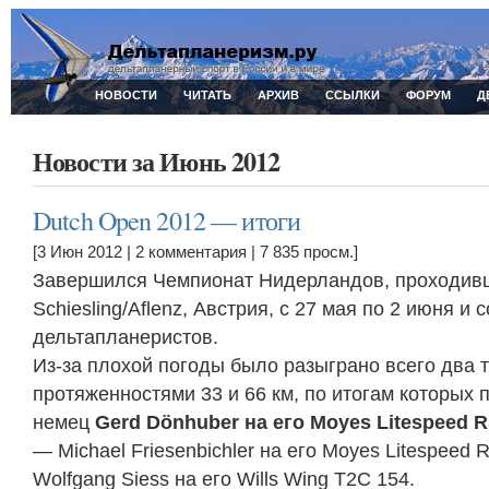
НОВОСТИ
ЧИТАТЬ
АРХИВ
ССЫЛКИ
ФОРУМ
Д
Новости за Июнь 2012
Dutch Open 2012 — итоги
[3 Июн 2012 |
2 комментария
| 7 835 просм.]
Завершился Чемпионат Нидерландов, проходивш
Schiesling/Aflenz, Австрия, с 27 мая по 2 июня и
дельтапланеристов.
Из-за плохой погоды было разыграно всего два 
протяженностями 33 и 66 км, по итогам которых 
немец
Gerd Dönhuber на его Moyes Litespeed R
— Michael Friesenbichler на его Moyes Litespeed 
Wolfgang Siess на его Wills Wing T2C 154.