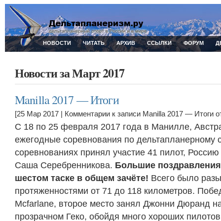
НОВОСТИ
ЧИТАТЬ
АРХИВ
ССЫЛКИ
ФОРУМ
Д
Новости за Март 2017
Manilla 2017 — Итоги
[25 Мар 2017 |
Комментарии
к записи Manilla 2017 — Итоги
о
С 18 по 25 февраля 2017 года в Манилле, Австр
ежегодные соревнования по дельтапланерному с
соревнованиях принял участие 41 пилот, Росси
Саша Серебренникова.
Большие поздравления
шестом таске в общем зачёте!
Всего было разы
протяженностями от 71 до 118 километров. Побе
Mcfarlane, второе место занял Джонни Дюранд н
прозрачном Геко, обойдя много хороших пилотов