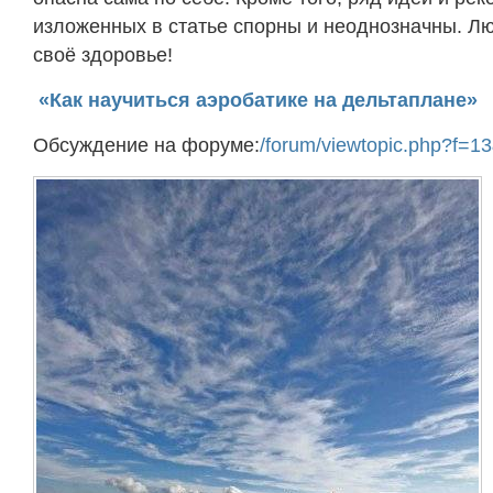
изложенных в статье спорны и неоднозначны. Лю
своё здоровье!
«Как научиться аэробатике на дельтаплане»
Обсуждение на форуме:
/forum/viewtopic.php?f=1