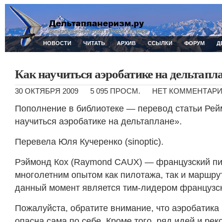
НОВОСТИ
ЧИТАТЬ
АРХИВ
ССЫЛКИ
ФОРУМ
Д
Как научиться аэробатике на дельтапл
30 ОКТЯБРЯ 2009
5 095 ПРОСМ.
НЕТ КОММЕНТАР
Пополнение в библиотеке — перевод статьи Рей
научиться аэробатике на дельтаплане».
Перевела Юля Кучеренко (sinoptic).
Рэймонд Кох (Raymond CAUX) — французский пи
многолетним опытом как пилотажа, так и маршру
данный момент является тим-лидером французс
Пожалуйста, обратите внимание, что аэробатика
опасна сама по себе. Кроме того, ряд идей и ре