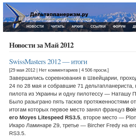
НОВОСТИ
ЧИТАТЬ
АРХИВ
ССЫЛКИ
ФОРУМ
Д
Новости за Май 2012
SwissMasters 2012 — итоги
[29 мая 2012 |
Нет комментариев
| 4 506 просм.]
Завершились соревнования в Швейцарии, прохо
24 по 28 мая и собравшие 71 дельтапланериста, 
пилота из Украины и одну пилотессу — Наташу П
Было разыграно пять тасков протяженностями от 
итогам которых первое место занял француз
Boi
его Moyes Litespeed RS3.5
, второе место — Plon
Икаро Ламинаре Z9, третье — Bircher Fredy на ег
RS3.5.