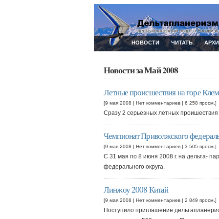
НОВОСТИ
ЧИТАТЬ
АРХ
Новости за Май 2008
Летные происшествия на горе Клем
[9 мая 2008 |
Нет комментариев
| 6 258 просм.]
Сразу 2 серьезных летных проишествия
Чемпионат Приволжского федераль
[9 мая 2008 |
Нет комментариев
| 3 505 просм.]
С 31 мая по 8 июня 2008 г. на дельта- 
федерального округа.
Линжоу 2008 Китай
[9 мая 2008 |
Нет комментариев
| 2 849 просм.]
Поступило приглашение дельтапланериста