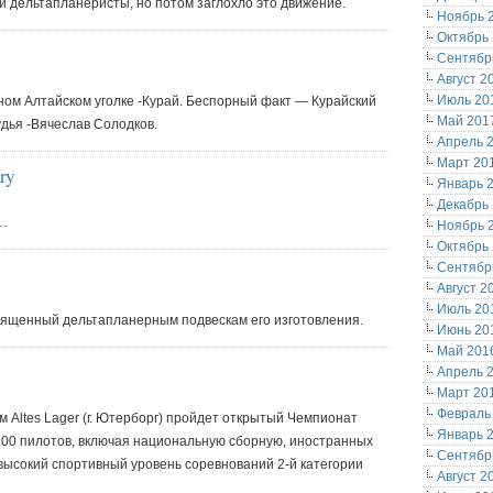
и дельтапланеристы, но потом заглохло это движение.
Ноябрь 
Октябрь
Сентябр
Август 2
Июль 20
ом Алтайском уголке -Курай. Беспорный факт — Курайский
Май 201
удья -Вячеслав Солодков.
Апрель 
Март 20
ry
Январь 
Декабрь
я…
Ноябрь 
Октябрь
Сентябр
Август 2
Июль 20
вященный дельтапланерным подвескам его изготовления.
Июнь 20
Май 201
Апрель 
Март 20
Февраль
ем Altes Lager (г. Ютерборг) пройдет открытый Чемпионат
Январь 
100 пилотов, включая национальную сборную, иностранных
Сентябр
 высокий спортивный уровень соревнований 2-й категории
Август 2