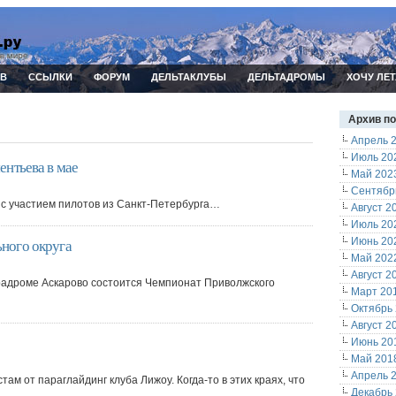
ИВ
ССЫЛКИ
ФОРУМ
ДЕЛЬТАКЛУБЫ
ДЕЛЬТАДРОМЫ
ХОЧУ ЛЕТ
Архив п
Апрель 
Июль 20
ентьева в мае
Май 202
Сентябр
 с участием пилотов из Санкт-Петербурга…
Август 2
Июль 20
ного округа
Июнь 20
Май 202
Август 2
парадроме Аскарово состоится Чемпионат Приволжского
Март 20
Октябрь
Август 2
Июнь 20
Май 201
Апрель 
м от параглайдинг клуба Лижоу. Когда-то в этих краях, что
Декабрь