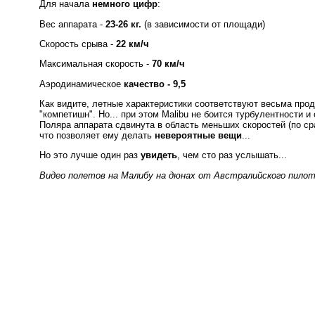
Для начала
немного цифр
:
Вес аппарата -
23-26 кг.
(в зависимости от площади)
Скорость срыва -
22 км/ч
Максимальная скорость -
70 км/ч
Аэродинамическое
качество - 9,5
Как видите, летные характеристики соответствуют весьма про
"компетишн". Но... при этом Malibu не боится турбулентности 
Поляра аппарата сдвинута в область меньших скоростей (по с
что позволяет ему делать
невероятные вещи
...
Но это лучше один раз
увидеть
, чем сто раз услышать...
Видео полетов на Малибу на дюнах от Австралийского пилот