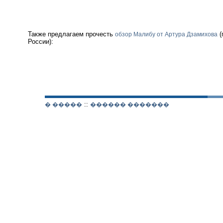
Также предлагаем прочесть
(
обзор Малибу от Артура Дзамихова
России):
::
� �����
������ �������