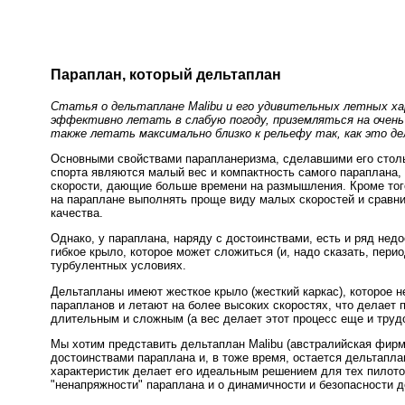
Параплан, который дельтаплан
Статья о дельтаплане Malibu и его удивительных летных х
эффективно летать в слабую погоду, приземляться на очень 
также летать максимально близко к рельефу так, как это де
Основными свойствами парапланеризма, сделавшими его стол
спорта являются малый вес и компактность самого параплана,
скорости, дающие больше времени на размышления. Кроме тог
на параплане выполнять проще виду малых скоростей и сравн
качества.
Однако, у параплана, наряду с достоинствами, есть и ряд недо
гибкое крыло, которое может сложиться (и, надо сказать, пери
турбулентных условиях.
Дельтапланы имеют жесткое крыло (жесткий каркас), которое н
парапланов и летают на более высоких скоростях, что делает 
длительным и сложным (а вес делает этот процесс еще и труд
Мы хотим представить дельтаплан Malibu (австралийская фирм
достоинствами параплана и, в тоже время, остается дельтапла
характеристик делает его идеальным решением для тех пилотов
"ненапряжности" параплана и о динамичности и безопасности 