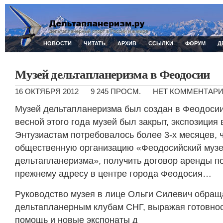
НОВОСТИ
ЧИТАТЬ
АРХИВ
ССЫЛКИ
ФОРУМ
Д
Музей дельтапланеризма в Феодосии
16 ОКТЯБРЯ 2012
9 245 ПРОСМ.
НЕТ КОММЕНТАР
Музей дельтапланеризма был создан в Феодосии 
весной этого года музей был закрыт, экспозиция
Энтузиастам потребовалось более 3-х месяцев, 
общественную организацию «Феодосийский муз
дельтапланеризма», получить договор аренды 
прежнему адресу в центре города Феодосия…
Руководство музея в лице Ольги Силевич обращ
дельтапланерным клубам СНГ, выражая готовно
помощь и новые экспонаты д