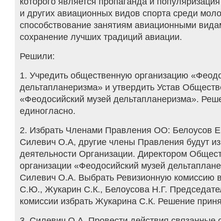
которого является пропаганда и популяризаци
и других авиационных видов спорта среди мол
способствование занятиям авиационными видам
сохранение лучших традиций авиации.
Решили:
1. Учредить общественную организацию «Феод
дельтапланеризма» и утвердить Устав Обществ
«Феодосийский музей дельтапланеризма». Реш
единогласно.
2. Избрать Членами Правления ОО: Белоусов Е.
Силевич О.А, другие члены Правления будут и
деятельности Организации. Директором Общес
организации «Феодосийский музей дельтаплан
Силевич О.А. Выбрать Ревизионную комиссию в
С.Ю., Жукарин С.К., Белоусова Н.Г. Председат
комиссии избрать Жукарина С.К. Решение приня
3. Силевич О.А. Провести действия связанные 