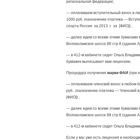
региональной федерации;
— оплачиваем вступительный взнос в лю
1000 руб. (назначение платежа — Вступ
спорта России за 2013 г. за [ФИО]) ;
— далее идем со всеми этими бумагами в
Волоколамское шоссе 88 стр.8 (здание А
— в 412-м кабинете сидит Ольга Владим
бумажек выписывает вам лицензию.
Процедура получения
марки ФАИ
(при 
— оплачиваем членский взнос в любом б
руб., (назначение платежа — Членский в
[ФИО]) ;
— далее идем со всеми этими бумагами в
Волоколамское шоссе 88 стр.8 (здание А
— в 412-м кабинете сидит Ольга Владими
Если у вас уже есть лицензия и необход