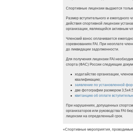
Спортивные лицензии выдаются только
Размер вступительного и ежегодного ч
действия спортивной лицензии устан
организации, являющейся активным чл
Членский взнос оплачивается ежегодн
соревнованиях FAI. При неоплате член
до ликвидации задолженности.
Для получения лицензии FAI необходи
спорта (ФАС) России следующие докум
ходатайство организации, члено
квалификацию;
заявление по установленной фор
две фотографии размером 3,5х4.5
квитанцию об оплате вступительно
При нарушениях, допущенных спортсме
организаторов или руководства FAI б
лицензии на определенный срок.
«Спортивные мероприятия, проводимые