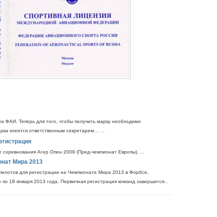
к ФАИ. Теперь для того, чтобы получить марку необходимо
рка клеится ответственным секретарем… ...
егистрация
т соревнования Агер Опен 2009 (Пред-чемпионат Европы). ...
онат Мира 2013
т пилотов для регистрации на Чемпионате Мира 2013 в Форбсе,
о по 18 января 2013 года. Первичная регистрация команд завершится...