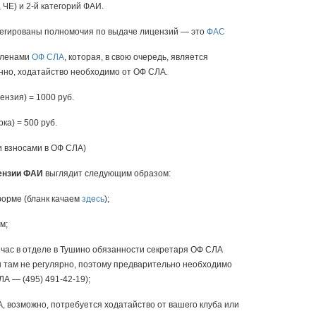
ЧЕ) и 2-й категорий ФАИ.
легированы полномочия по выдаче лицензий — это
ФАС
членами
ОФ СЛА
, которая, в свою очередь, является
нно, ходатайство необходимо от ОФ СЛА.
ензия) = 1000 руб.
ка) = 500 руб.
и взносами в ОФ СЛА)
ензии ФАИ
выглядит следующим образом:
орме (бланк качаем
здесь
);
м;
час в отделе в Тушино обязанности секретаря ОФ СЛА
 там не регулярно, поэтому предварительно необходимо
А — (495) 491-42-19);
, возможно, потребуется ходатайство от вашего клуба или