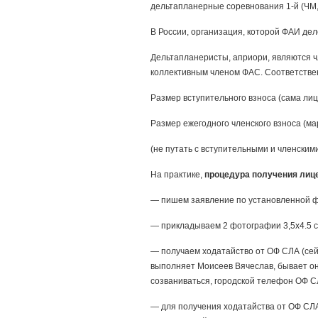
дельтапланерные соревнования 1-й (ЧМ, 
В России, организация, которой ФАИ де
Дельтапланеристы, априори, являются 
коллективным членом ФАС. Соответстве
Размер вступительного взноса (сама лиц
Размер ежегодного членского взноса (мар
(не путать с вступительными и членским
На практике,
процедура получения лиц
— пишем заявление по установленной ф
— прикладываем 2 фотографии 3,5х4.5 с
— получаем ходатайство от ОФ СЛА (сей
выполняет Моисеев Вячеслав, бывает он
созваниваться, городской телефон ОФ СЛ
— для получения ходатайства от ОФ СЛА