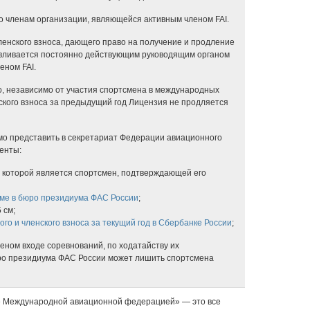
 членам организации, являющейся активным членом FAI.
ленского взноса, дающего право на получение и продление
авливается постоянно действующим руководящим органом
еном FAI.
о, независимо от участия спортсмена в международных
ского взноса за предыдущий год Лицензия не продляется
мо представить в секретариат Федерации авиационного
енты:
м которой является спортсмен, подтверждающей его
ме в бюро президиума ФАС России
;
 см;
го и членского взноса за текущий год в Сбербанке России
;
ном входе соревнований, по ходатайству их
юро президиума ФАС России может лишить спортсмена
 Международной авиационной федерацией» — это все