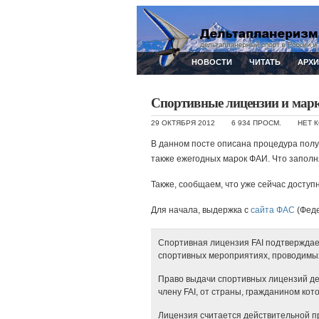
НОВОСТИ
ЧИТАТЬ
АРХ
Спортивные лицензии и марк
29 ОКТЯБРЯ 2012
6 934 ПРОСМ.
НЕТ 
В данном посте описана процедура получ
также ежегодных марок ФАИ. Что заполнят
Также, сообщаем, что уже сейчас доступ
Для начала, выдержка с
сайта ФАС
(Феде
Спортивная лицензия FAI подтверждае
спортивных мероприятиях, проводим
Право выдачи спортивных лицензий д
члену FAI, от страны, гражданином кот
Лицензия считается действительной пр