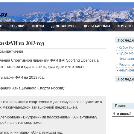
ИВ
ССЫЛКИ
ФОРУМ
ДЕЛЬТАКЛУБЫ
ДЕЛЬТАДРОМЫ
ХОЧУ ЛЕТ
Последн
и ФАИ на 2013 год
Кубок Ро
КОММЕНТАРИЕВ
Кубок Ро
Чемпион
ения Спортивной лицензии ФАИ (FAI Sporting Licence), а
Результ
ь, сколько и куда платить, куда идти и что нести.
Чемпион
ны марки ФАИ на 2013 год.
Последн
рации Авиационного Спорта России):
т квалификацию спортсмена и дает ему право на участие в
Поиск
ых Международной авиационной федерацией.
елегировано «Внутренними положениями FAI» активному
орой является спортсмен.
и наличии марки FAI на текущий год.