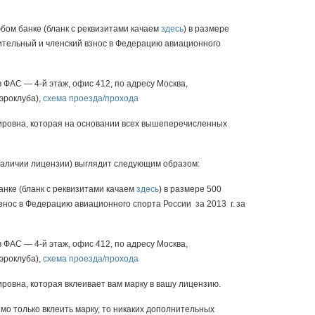
бом банке (бланк с реквизитами качаем
здесь
) в размере
ительный и членский взнос в Федерацию авиационного
 ФАС — 4-й этаж, офис 412, по адресу Москва,
эроклуба),
схема проезда/прохода
ировна, которая на основании всех вышеперечисленных
наличии лицензии) выглядит следующим образом:
анке (бланк с реквизитами качаем
здесь
) в размере 500
знос в Федерацию авиационного спорта России за 2013 г. за
 ФАС — 4-й этаж, офис 412, по адресу Москва,
эроклуба),
схема проезда/прохода
ровна, которая вклеивает вам марку в вашу лицензию.
имо только вклеить марку, то никаких дополнительных