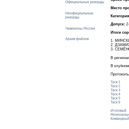
Официальные рекорды
Место пр
Неофициальные
Категори
рекорды
Допуск:
2-
Чемпионы России
Итоги со
Архив файлов
1. МИНСК
2. ДЗАМИ
3. СЕМЁН
В региона
В клубном
Протоколы
Таск 1
Таск 2
Таск 3
Таск 4
Таск 5
Таск 6
Итоговый
Региональ
Командны