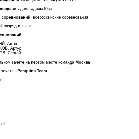
оведения:
дельтадром
.
Юца
я соревнований:
всероссийские соревнования
й разряд и выше
ревнований:
ИЙ, Антон
ХОВ, Артур
ОВ, Сергей
льном зачете на первом месте команда
Москвы
.
 зачете -
Penguins Team
:
ный
й