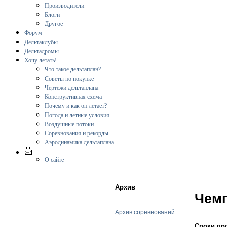
Производители
Блоги
Другое
Форум
Дельтаклубы
Дельтадромы
Хочу летать!
Что такое дельтаплан?
Советы по покупке
Чертежи дельтаплана
Конструктивная схема
Почему и как он летает?
Погода и летные условия
Воздушные потоки
Соревнования и рекорды
Аэродинамика дельтаплана
О сайте
Архив
Чемп
Архив соревнований
Сроки пр