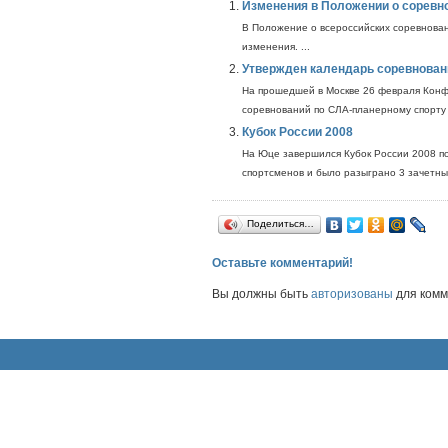
Изменения в Положении о соревн
В Положение о всероссийских соревнован
изменения. ...
Утвержден календарь соревновани
На прошедшей в Москве 26 февраля Конф
соревнований по СЛА-планерному спорту н
Кубок России 2008
На Юце завершился Кубок России 2008 по
спортсменов и было разыграно 3 зачетных 
Поделиться…
Оставьте комментарий!
Вы должны быть
авторизованы
для комм