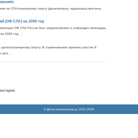
ованиях
иях по СЛА-планерному спорту (дельтапланы, парапланы) внесены
й (ОФ СЛА) на 2008 год
еренции ОФ СЛА России был скорректирован и утвержден календарь
а 2008 год. ...
 дельтапланерному спорту. В соревнованиях приняло участие 8
дня. ...
ентария.
© Дельтапланеризм.ру 2011-2026