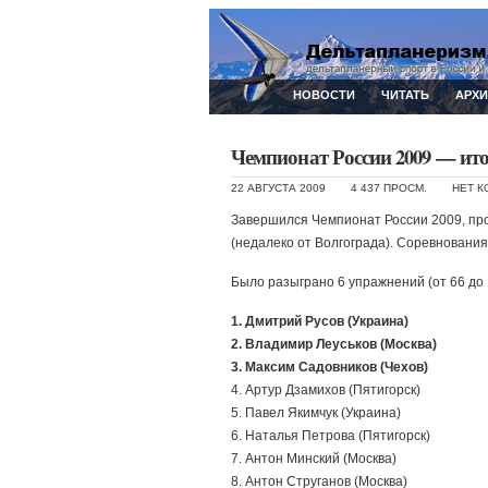
НОВОСТИ
ЧИТАТЬ
АРХ
Чемпионат России 2009 — ит
22 АВГУСТА 2009
4 437 ПРОСМ.
НЕТ 
Завершился Чемпионат России 2009, про
(недалеко от Волгограда). Соревнования
Было разыграно 6 упражнений (от 66 до 1
1. Дмитрий Русов (Украина)
2. Владимир Леуськов (Москва)
3. Максим Садовников (Чехов)
4. Артур Дзамихов (Пятигорск)
5. Павел Якимчук (Украина)
6. Наталья Петрова (Пятигорск)
7. Антон Минский (Москва)
8. Антон Струганов (Москва)