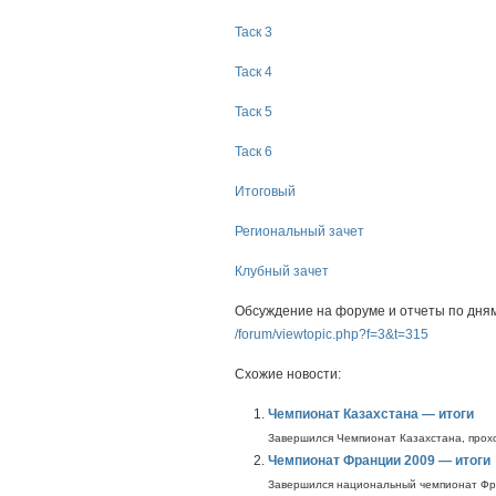
Таск 3
Таск 4
Таск 5
Таск 6
Итоговый
Региональный зачет
Клубный зачет
Обсуждение на форуме и отчеты по дням
/forum/viewtopic.php?f=3&t=315
Схожие новости:
Чемпионат Казахстана — итоги
Завершился Чемпионат Казахстана, проход
Чемпионат Франции 2009 — итоги
Завершился национальный чемпионат Фран