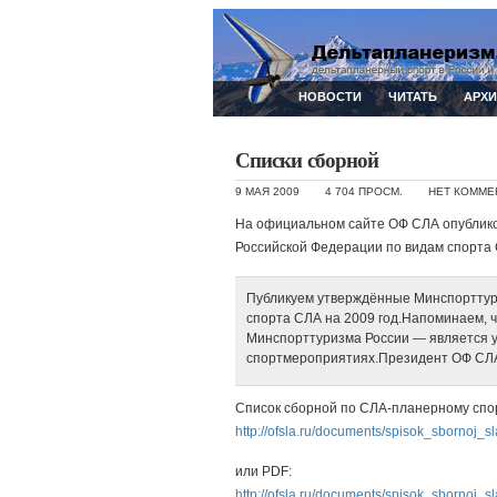
НОВОСТИ
ЧИТАТЬ
АРХ
Списки сборной
9 МАЯ 2009
4 704 ПРОСМ.
НЕТ КОММЕ
На официальном сайте ОФ СЛА опублико
Российской Федерации по видам спорта
Публикуем утверждённые Минспорттури
спорта СЛА на 2009 год.Напоминаем, 
Минспорттуризма России — является у
спортмероприятиях.Президент ОФ СЛА
Список сборной по СЛА-планерному спо
http://ofsla.ru/documents/spisok_sbornoj_s
или PDF:
http://ofsla.ru/documents/spisok_sbornoj_s