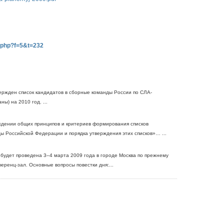
c.php?f=5&t=232
ержден список кандидатов в сборные команды России по СЛА-
ы) на 2010 год. ...
ждении общих принципов и критериев формирования списков
ы Российской Федерации и порядка утверждения этих списков»… ...
удет проведена 3–4 марта 2009 года в городе Москва по прежнему
еренц-зал. Основные вопросы повестки дня:...