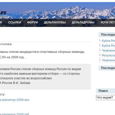
ИВ
ССЫЛКИ
ФОРУМ
ДЕЛЬТАКЛУБЫ
ДЕЛЬТАДРОМЫ
ХОЧУ ЛЕТ
Последн
Кубок Ро
НТАРИЕВ
Кубок Ро
Чемпион
ваны списки кандидатов в спортивные сборные команды
Результ
 СЛА на 2009 год…
Чемпион
Последн
змом России списки сборных команд России по видам
что наиболее важным критерием отбора — со стороны
спешное участие во всероссийских
 России В.И. Забава
Поиск
рту:
la-planernyj-2009.doc
la-planernyj-2009.pdf