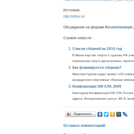
Источник:
http://ofsla.ru/
Обсуждение на форуме:
/forum/viewtopi
Схожие новости:
Список сборной на 2010 год
В Министерстве спорта и туризма РФ утв
планерному спорту (дельтапланы, параплан
Как формируется сборная?
Минспорттуризм издал приказ «Об утвер
кандидатов в спортивные сборные команд
Конференция ОФ СЛА 2009
Ежегодная Конференция ОФ СЛА России б
адресу: Волоколамское шоссе, 88–8, конф
Поделиться…
Оставьте комментарий!