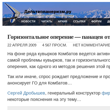
НОВОСТИ
ЧИТАТЬ
АРХИВ
ССЫЛКИ
ФОРУМ
Д
Горизонтальное оперение — панацея о
22 АПРЕЛЯ 2009
4 567 ПРОСМ.
НЕТ КОММЕНТАРИ
На фоне ряда кувырков Комбатов ведется актив
самой проблемы кувырков, так и горизонтальног
оперения, как одного из методов решения этой 
Так или иначе, спрос рождает предложение и пр
анонсирует ГО для Комбатов…
Сергей Дробышев
, генеральный конструктор
фир
некоторые пояснения на эту тему…