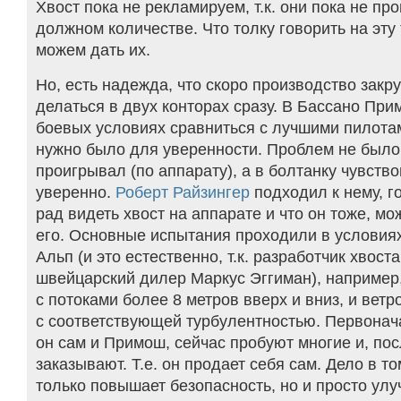
Хвост пока не рекламируем, т.к. они пока не пр
должном количестве. Что толку говорить на эту 
можем дать их.
Но, есть надежда, что скоро производство закр
делаться в двух конторах сразу. В Бассано При
боевых условиях сравниться с лучшими пилотам
нужно было для уверенности. Проблем не было,
проигрывал (по аппарату), а в болтанку чувств
уверенно.
Роберт Райзингер
подходил к нему, г
рад видеть хвост на аппарате и что он тоже, мо
его. Основные испытания проходили в условия
Альп (и это естественно, т.к. разработчик хвос
швейцарский дилер Маркус Эггиман), например,
с потоками более 8 метров вверх и вниз, и ветро
с соответствующей турбулентностью. Первонач
он сам и Примош, сейчас пробуют многие и, пос
заказывают. Т.е. он продает себя сам. Дело в том
только повышает безопасность, но и просто ул