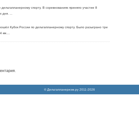
 дельтапланерному спорту. В соревнованиях приняло участие 8
дня. ...
прошёл Кубок России по дельтапланерному спорту. Было разыграно три
 км....
ентария.
© Дельтапланеризм.ру 2011-2026