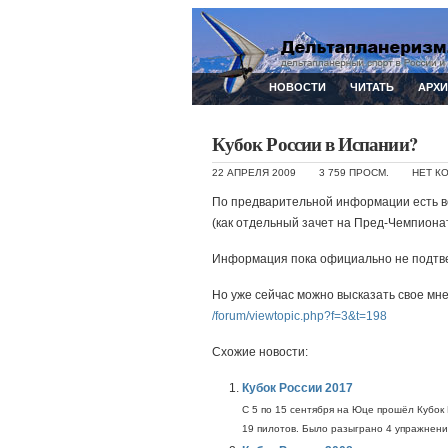
НОВОСТИ
ЧИТАТЬ
АРХ
Кубок России в Испании?
22 АПРЕЛЯ 2009
3 759 ПРОСМ.
НЕТ К
По предварительной информации есть во
(как отдельный зачет на Пред-Чемпион
Информация пока официально не подтве
Но уже сейчас можно высказать свое мне
/forum/viewtopic.php?f=3&t=198
Схожие новости:
Кубок России 2017
С 5 по 15 сентября на Юце прошёл Кубок
19 пилотов. Было разыграно 4 упражнения