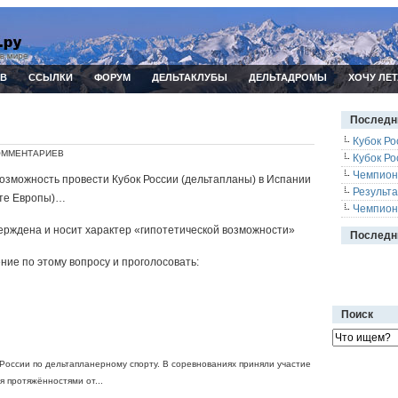
ИВ
ССЫЛКИ
ФОРУМ
ДЕЛЬТАКЛУБЫ
ДЕЛЬТАДРОМЫ
ХОЧУ ЛЕТ
Последн
Кубок Ро
ОММЕНТАРИЕВ
Кубок Ро
Чемпион
зможность провести Кубок России (дельтапланы) в Испании
Результ
ате Европы)…
Чемпион
рждена и носит характер «гипотетической возможности»
Последн
ние по этому вопросу и проголосовать:
Поиск
 России по дельтапланерному спорту. В соревнованиях приняли участие
 протяжённостями от...