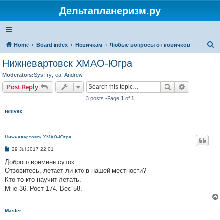
Дельтапланеризм.ру
S
Home
Board index
Новичкам
Любые вопросы от новичков
e
Нижневартовск ХМАО-Югра
a
Moderators:
SysTry
,
lea
,
Andrew
r
Search
Advanced s
Post Reply
c
3 posts •Page
1
of
1
h
lenivec
Нижневартовск ХМАО-Югра
P
29 Jul 2017 22:01
o
s
Доброго времени суток.
t
Отзовитесь, летает ли кто в нашей местности?
Кто-то кто научит летать.
Мне 36. Рост 174. Вес 58.
Master