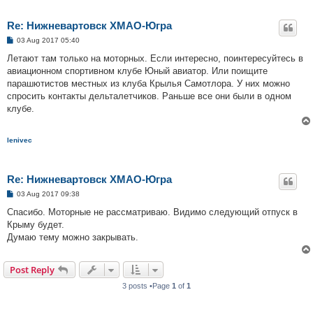
Re: Нижневартовск ХМАО-Югра
P
03 Aug 2017 05:40
o
s
Летают там только на моторных. Если интересно, поинтересуйтесь в
t
авиационном спортивном клубе Юный авиатор. Или поищите
парашютистов местных из клуба Крылья Самотлора. У них можно
спросить контакты дельталетчиков. Раньше все они были в одном
клубе.
lenivec
Re: Нижневартовск ХМАО-Югра
P
03 Aug 2017 09:38
o
s
Спасибо. Моторные не рассматриваю. Видимо следующий отпуск в
t
Крыму будет.
Думаю тему можно закрывать.
Post Reply
3 posts •Page
1
of
1