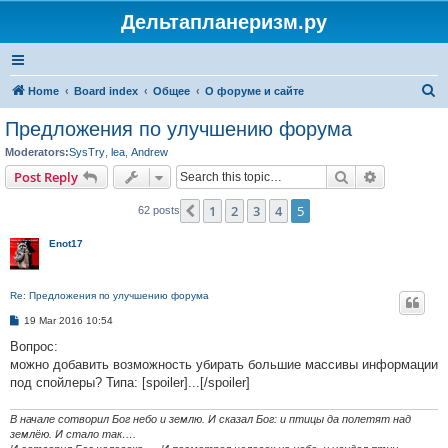
Дельтапланеризм.ру
S
Home
Board index
Общее
О форуме и сайте
e
Предложения по улучшению форума
a
Moderators:
SysTry
,
lea
,
Andrew
r
Search
Advanced s
Post Reply
c
1
2
3
4
5
Previous
62 posts
h
Enot17
Re: Предложения по улучшению форума
P
19 Mar 2016 10:54
o
s
Вопрос:
t
можно добавить возможность убирать большие массивы информации
под спойлеры? Типа: [spoiler]...[/spoiler]
В начале сотворил Бог небо и землю. И сказал Бог: и птицы да полетят над
землёю. И стало так….