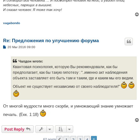
И сотворил Бог человека. ... И посмотрел человек на небо, и увидел птиц
небесных, парящих в вышине.
И сказал человек: Я тоже так хочу!
vagabondo
Re: Предложения по улучшению форума
P
20 Mar 2016 09:00
o
s
t
Чалдон wrote:
Квантовая психология, которую Вы рекомендовали, как бы
предполагает, как бы такую гипотезу : "..именно акт наблюдения
объекта заставляет его быть там и таким, где и каким мы его видим.
Объект не существует независимо от своего наблюдателя!"
От многой мудрости много скорби, и умножающий знание умножает
печаль. (Екк. 1:18)
Post Reply
1
2
3
4
5
Previous
62 posts