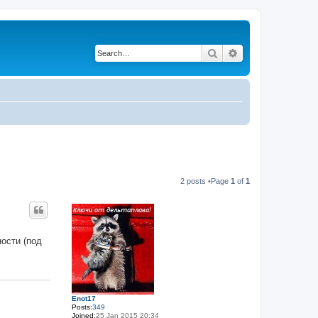
Search
Advanced search
2 posts •Page
1
of
1
ности (под
Enot17
Posts:
349
Joined:
25 Jan 2015 20:34