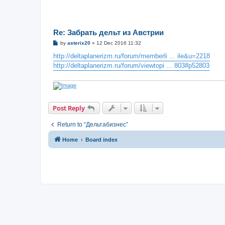
Re: Забрать дельт из Австрии
P
by
asterix20
»
12 Dec 2016 11:32
o
s
http://deltaplanerizm.ru/forum/memberli ... ile&u=2218
t
http://deltaplanerizm.ru/forum/viewtopi ... 803#p52803
Post Reply
Return to “Дельтабизнес”
Home
Board index