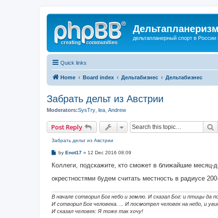
Дельтапланеризм
дельтапланерный спорт в России 
Quick links
Home
Board index
Дельтабизнес
Дельтабизнес
Забрать дельт из Австрии
Moderators:
SysTry
,
lea
,
Andrew
S
Post Reply
Забрать дельт из Австрии
P
by
Enot17
»
12 Dec 2016 08:09
o
s
Коллеги, подскажите, кто сможет в ближайшие месяц-дв
t
окрестностями будем считать местность в радиусе 200
В начале сотворил Бог небо и землю. И сказал Бог: и птицы да
И сотворил Бог человека. ... И посмотрел человек на небо, и у
И сказал человек: Я тоже так хочу!