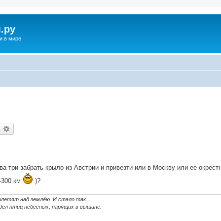
.ру
и в мире
earch
Advanced search
а-три забрать крыло из Австрии и привезти или в Москву или ее окрест
-300 км
)?
 полетят над землёю. И стало так….
видел птиц небесных, парящих в вышине.