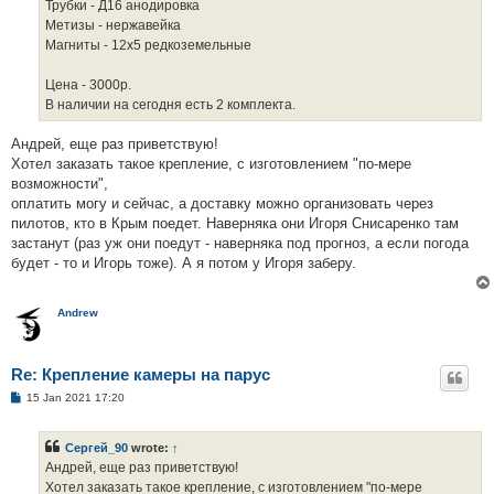
Трубки - Д16 анодировка
Метизы - нержавейка
Магниты - 12х5 редкоземельные
Цена - 3000р.
В наличии на сегодня есть 2 комплекта.
Андрей, еще раз приветствую!
Хотел заказать такое крепление, с изготовлением "по-мере
возможности",
оплатить могу и сейчас, а доставку можно организовать через
пилотов, кто в Крым поедет. Наверняка они Игоря Снисаренко там
застанут (раз уж они поедут - наверняка под прогноз, а если погода
будет - то и Игорь тоже). А я потом у Игоря заберу.
Andrew
Re: Крепление камеры на парус
P
15 Jan 2021 17:20
o
s
t
Сергей_90
wrote:
↑
Андрей, еще раз приветствую!
Хотел заказать такое крепление, с изготовлением "по-мере