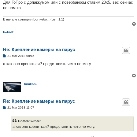
Для ГоПро с допаккумом или с повербанком ставим 20х5, вес сейчас
не помню.
В начале сотворил Бог небо... (Быт.1:1)
HoMeR
Re: Крепление камеры на парус
P
21 Mar 2018 08:46
o
s
а как оно крепиться? представить чето не могу.
t
birukobu
Re: Крепление камеры на парус
P
21 Mar 2018 11:07
o
s
t
HoMeR wrote:
а как оно крепиться? представить чето не могу.