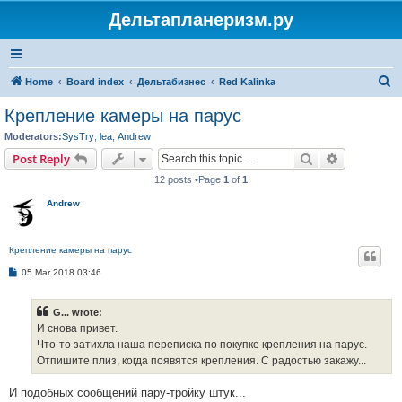
Дельтапланеризм.ру
S
Home
Board index
Дельтабизнес
Red Kalinka
e
Крепление камеры на парус
a
Moderators:
SysTry
,
lea
,
Andrew
r
Search
Advanced s
Post Reply
c
12 posts •Page
1
of
1
h
Andrew
Крепление камеры на парус
P
05 Mar 2018 03:46
o
s
t
G... wrote:
И снова привет.
Что-то затихла наша переписка по покупке крепления на парус.
Отпишите плиз, когда появятся крепления. С радостью закажу...
И подобных сообщений пару-тройку штук...