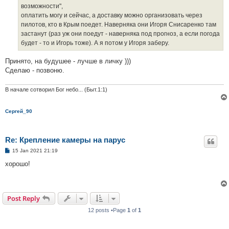
возможности",
оплатить могу и сейчас, а доставку можно организовать через
пилотов, кто в Крым поедет. Наверняка они Игоря Снисаренко там
застанут (раз уж они поедут - наверняка под прогноз, а если погода
будет - то и Игорь тоже). А я потом у Игоря заберу.
Принято, на будушее - лучше в личку )))
Сделаю - позвоню.
В начале сотворил Бог небо... (Быт.1:1)
Сергей_90
Re: Крепление камеры на парус
P
15 Jan 2021 21:19
o
s
хорошо!
t
Post Reply
12 posts •Page
1
of
1