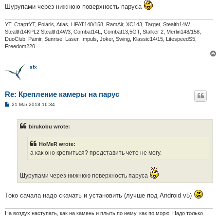
Шурупами через нижнюю поверхность паруса
УТ, СтартУТ, Polaris, Atlas, НРАТ148/158, RamAir, XC143, Target, Stealth14W,
Stealth14KPL2 Stealth14W3, Combat14L, Combat13,5GT, Stalker 2, Merlin148/158,
DuoClub, Pamir, Sunrise, Laser, Impuls, Joker, Swing, Klassic14/15, LitespeedS5,
Freedom220
sfx
Re: Крепление камеры на парус
P
21 Mar 2018 16:34
o
s
t
birukobu wrote:
HoMeR wrote:
а как оно крепиться? представить чето не могу.
Шурупами через нижнюю поверхность паруса
Токо сачала надо скачать и установить (лучше под Android v5)
На воздух наступать, как на камень и плыть по нему, как по морю. Надо только