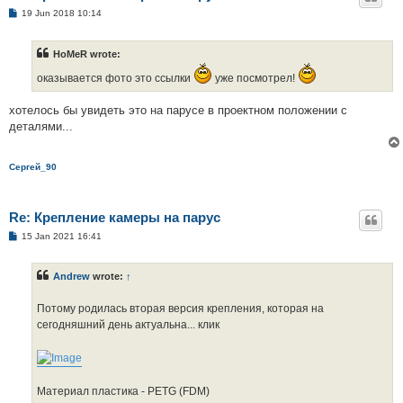
P
19 Jun 2018 10:14
o
s
t
HoMeR wrote:
оказывается фото это ссылки
уже посмотрел!
хотелось бы увидеть это на парусе в проектном положении с
деталями...
Сергей_90
Re: Крепление камеры на парус
P
15 Jan 2021 16:41
o
s
t
Andrew
wrote:
↑
Потому родилась вторая версия крепления, которая на
сегодняшний день актуальна... клик
Материал пластика - PETG (FDM)