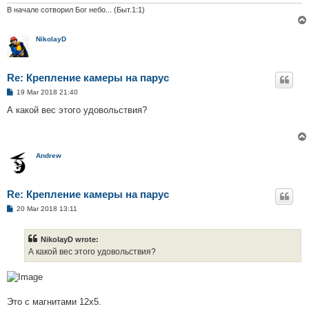
В начале сотворил Бог небо... (Быт.1:1)
NikolayD
Re: Крепление камеры на парус
P
19 Mar 2018 21:40
o
s
А какой вес этого удовольствия?
t
Andrew
Re: Крепление камеры на парус
P
20 Mar 2018 13:11
o
s
t
NikolayD wrote:
А какой вес этого удовольствия?
Это с магнитами 12х5.