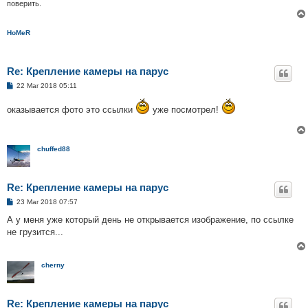
поверить.
HoMeR
Re: Крепление камеры на парус
P
22 Mar 2018 05:11
o
s
оказывается фото это ссылки
уже посмотрел!
t
chuffed88
Re: Крепление камеры на парус
P
23 Mar 2018 07:57
o
s
А у меня уже который день не открывается изображение, по ссылке
t
не грузится...
cherny
Re: Крепление камеры на парус