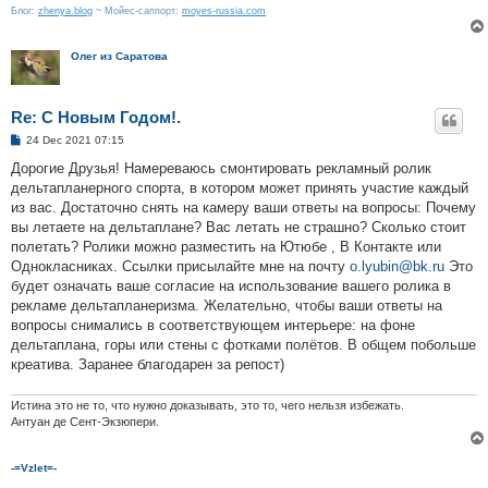
Блог:
zhenya.blog
~ Мойес-саппорт:
moyes-russia.com
Олег из Саратова
Re: С Новым Годом!.
P
24 Dec 2021 07:15
o
s
Дорогие Друзья! Намереваюсь смонтировать рекламный ролик
t
дельтапланерного спорта, в котором может принять участие каждый
из вас. Достаточно снять на камеру ваши ответы на вопросы: Почему
вы летаете на дельтаплане? Вас летать не страшно? Сколько стоит
полетать? Ролики можно разместить на Ютюбе , В Контакте или
Однокласниках. Ссылки присылайте мне на почту
o.lyubin@bk.ru
Это
будет означать ваше согласие на использование вашего ролика в
рекламе дельтапланеризма. Желательно, чтобы ваши ответы на
вопросы снимались в соответствующем интерьере: на фоне
дельтаплана, горы или стены с фотками полётов. В общем побольше
креатива. Заранее благодарен за репост)
Истина это не то, что нужно доказывать, это то, чего нельзя избежать.
Антуан де Сент-Экзюпери.
-=Vzlet=-