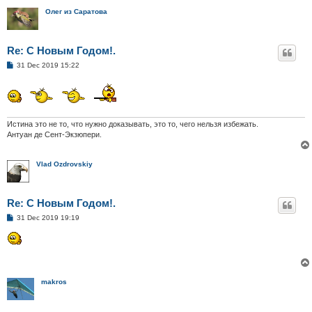
Олег из Саратова
Re: С Новым Годом!.
P
31 Dec 2019 15:22
o
s
t
Истина это не то, что нужно доказывать, это то, чего нельзя избежать.
Антуан де Сент-Экзюпери.
Vlad Ozdrovskiy
Re: С Новым Годом!.
P
31 Dec 2019 19:19
o
s
t
makros