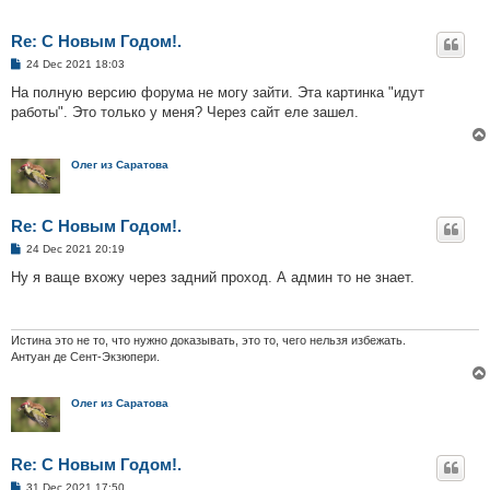
Re: С Новым Годом!.
P
24 Dec 2021 18:03
o
s
На полную версию форума не могу зайти. Эта картинка "идут
t
работы". Это только у меня? Через сайт еле зашел.
Олег из Саратова
Re: С Новым Годом!.
P
24 Dec 2021 20:19
o
s
Ну я ваще вхожу через задний проход. А админ то не знает.
t
Истина это не то, что нужно доказывать, это то, чего нельзя избежать.
Антуан де Сент-Экзюпери.
Олег из Саратова
Re: С Новым Годом!.
P
31 Dec 2021 17:50