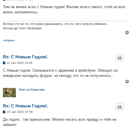
o
s
Тем не менее всех с Новым годом! Желаю всего такого, чтоб на всю
t
жизнь запомнилось.
Истина это не то, что нужно доказывать, это то, чего нельзя избежать.
Антуан де Сент-Экзюпери.
-=Vzlet=-
Re: С Новым Годом!.
P
11 Jan 2022 16:36
o
s
С Новым годом. Связывался с админом в фейсбуке. Обещал на
t
январские наладить форум, но походу что то не получилось...
Олег из Саратова
Re: С Новым Годом!.
P
15 Jan 2022 07:58
o
s
Да ладно , так прикольнее. Можно писать всю правду и тебя не
t
забанят.