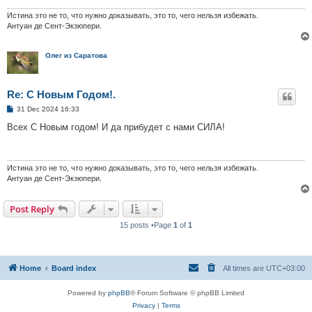
Истина это не то, что нужно доказывать, это то, чего нельзя избежать.
Антуан де Сент-Экзюпери.
Олег из Саратова
Re: С Новым Годом!.
P
31 Dec 2024 16:33
o
s
Всех С Новым годом! И да прибудет с нами СИЛА!
t
Истина это не то, что нужно доказывать, это то, чего нельзя избежать.
Антуан де Сент-Экзюпери.
Post Reply
15 posts •Page
1
of
1
Home
Board index
All times are
UTC+03:00
Powered by
phpBB
® Forum Software © phpBB Limited
Privacy
|
Terms