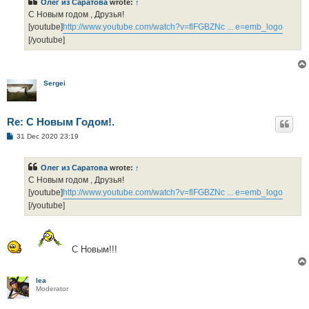
Олег из Саратова
wrote:
↑
С Новым годом , Друзья!
[youtube]
http://www.youtube.com/watch?v=flFGBZNc ... e=emb_logo
[/youtube]
Sergei
Re: С Новым Годом!.
P
31 Dec 2020 23:19
o
s
t
Олег из Саратова
wrote:
↑
С Новым годом , Друзья!
[youtube]
http://www.youtube.com/watch?v=flFGBZNc ... e=emb_logo
[/youtube]
С Новым!!!
lea
Moderator