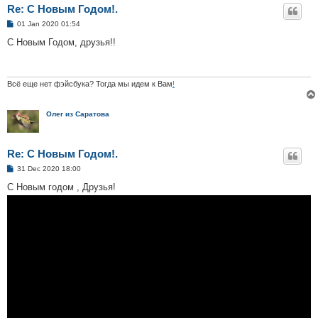
Re: С Новым Годом!.
P
01 Jan 2020 01:54
o
s
С Новым Годом, друзья!!
t
Всё еще нет фэйсбука? Тогда мы идем к Вам
!
Олег из Саратова
Re: С Новым Годом!.
P
31 Dec 2020 18:00
o
s
С Новым годом , Друзья!
t