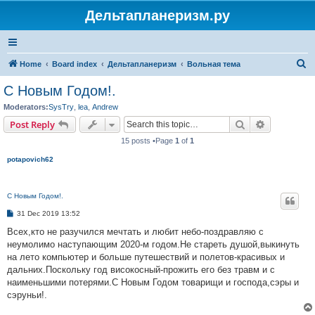
Дельтапланеризм.ру
S
Home
Board index
Дельтапланеризм
Вольная тема
e
С Новым Годом!.
a
Moderators:
SysTry
,
lea
,
Andrew
r
Search
Advanced s
Post Reply
c
15 posts •Page
1
of
1
h
potapovich62
С Новым Годом!.
P
31 Dec 2019 13:52
o
s
Всех,кто не разучился мечтать и любит небо-поздравляю с
t
неумолимо наступающим 2020-м годом.Не стареть душой,выкинуть
на лето компьютер и больше путешествий и полетов-красивых и
дальних.Поскольку год високосный-прожить его без травм и с
наименьшими потерями.С Новым Годом товарищи и господа,сэры и
сэруньи!.