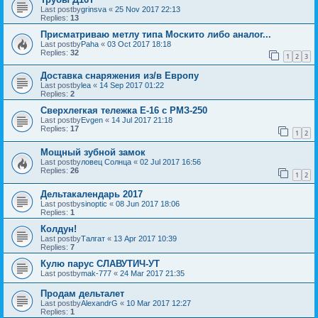
Last postby
grinsva
«
25 Nov 2017 22:13
Replies:
13
Присматриваю метлу типа Москито либо аналог...
Last postby
Paha
«
03 Oct 2017 18:18
Replies:
32
1
2
3
Доставка снаряжения из/в Европу
Last postby
lea
«
14 Sep 2017 01:22
Replies:
2
Сверхлегкая тележка Е-16 с РМЗ-250
Last postby
Evgen
«
14 Jul 2017 21:18
Replies:
17
1
2
Мощный зубной замок
Last postby
ловец Солнца
«
02 Jul 2017 16:56
Replies:
26
1
2
Дельтакалендарь 2017
Last postby
sinoptic
«
08 Jun 2017 18:06
Replies:
1
Колдун!
Last postby
Талгат
«
13 Apr 2017 10:39
Replies:
7
Кулю парус СЛАВУТИЧ-УТ
Last postby
mak-777
«
24 Mar 2017 21:35
Продам дельталет
Last postby
AlexandrG
«
10 Mar 2017 12:27
Replies:
1