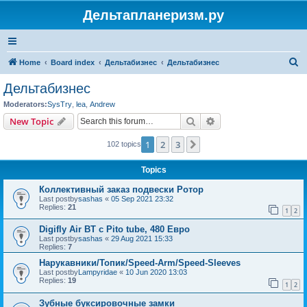
Дельтапланеризм.ру
S
Home
Board index
Дельтабизнес
Дельтабизнес
e
Дельтабизнес
a
Moderators:
SysTry
,
lea
,
Andrew
r
Search
Advanced search
New Topic
c
1
2
3
Next
102 topics
h
Topics
Коллективный заказ подвески Ротор
Last postby
sashas
«
05 Sep 2021 23:32
Replies:
21
1
2
Digifly Air BT c Pito tube, 480 Евро
Last postby
sashas
«
29 Aug 2021 15:33
Replies:
7
Нарукавники/Топик/Speed-Arm/Speed-Sleeves
Last postby
Lampyridae
«
10 Jun 2020 13:03
Replies:
19
1
2
Зубные буксировочные замки