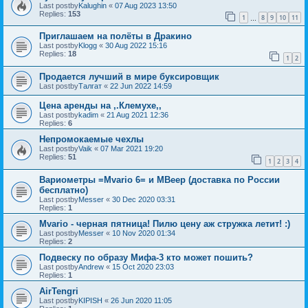
Last postby
Kalughin
«
07 Aug 2023 13:50
Replies:
153
1
8
9
10
11
…
Приглашаем на полёты в Дракино
Last postby
Klogg
«
30 Aug 2022 15:16
Replies:
18
1
2
Продается лучший в мире буксировщик
Last postby
Талгат
«
22 Jun 2022 14:59
Цена аренды на ,.Клемухе,,
Last postby
kadim
«
21 Aug 2021 12:36
Replies:
6
Непромокаемые чехлы
Last postby
Vaik
«
07 Mar 2021 19:20
Replies:
51
1
2
3
4
Вариометры =Mvario 6= и MBeep (доставка по России
бесплатно)
Last postby
Messer
«
30 Dec 2020 03:31
Replies:
1
Mvario - черная пятница! Пилю цену аж стружка летит! :)
Last postby
Messer
«
10 Nov 2020 01:34
Replies:
2
Подвеску по образу Мифа-3 кто может пошить?
Last postby
Andrew
«
15 Oct 2020 23:03
Replies:
1
AirTengri
Last postby
KIPISH
«
26 Jun 2020 11:05