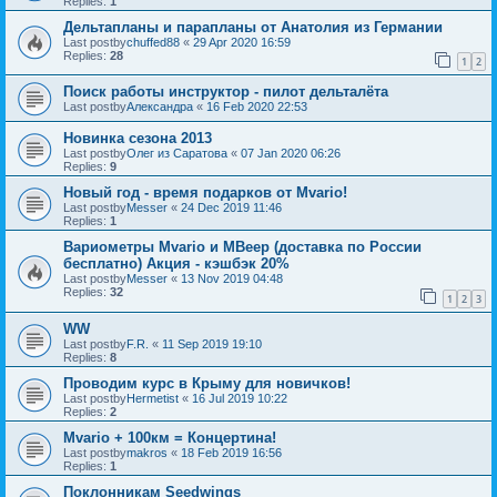
Replies:
1
Дельтапланы и парапланы от Анатолия из Германии
Last postby
chuffed88
«
29 Apr 2020 16:59
Replies:
28
1
2
Поиск работы инструктор - пилот дельталёта
Last postby
Александра
«
16 Feb 2020 22:53
Новинка сезона 2013
Last postby
Олег из Саратова
«
07 Jan 2020 06:26
Replies:
9
Новый год - время подарков от Mvario!
Last postby
Messer
«
24 Dec 2019 11:46
Replies:
1
Вариометры Mvario и MBeep (доставка по России
бесплатно) Акция - кэшбэк 20%
Last postby
Messer
«
13 Nov 2019 04:48
Replies:
32
1
2
3
WW
Last postby
F.R.
«
11 Sep 2019 19:10
Replies:
8
Проводим курс в Крыму для новичков!
Last postby
Hermetist
«
16 Jul 2019 10:22
Replies:
2
Mvario + 100км = Концертина!
Last postby
makros
«
18 Feb 2019 16:56
Replies:
1
Поклонникам Seedwings