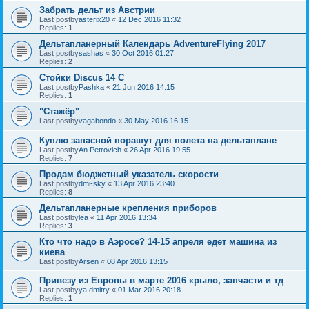
Забрать дельт из Австрии
Last postby
asterix20
«
12 Dec 2016 11:32
Replies:
1
Дельтапланерный Календарь AdventureFlying 2017
Last postby
sashas
«
30 Oct 2016 01:27
Replies:
2
Стойки Discus 14 C
Last postby
Pashka
«
21 Jun 2016 14:15
Replies:
1
"Стажёр"
Last postby
vagabondo
«
30 May 2016 16:15
Куплю запасной порашут для полета на дельтаплане
Last postby
An.Petrovich
«
26 Apr 2016 19:55
Replies:
7
Продам бюджетный указатель скорости
Last postby
dmi-sky
«
13 Apr 2016 23:40
Replies:
8
Дельтапланерные крепления приборов
Last postby
lea
«
11 Apr 2016 13:34
Replies:
3
Кто что надо в Аэросе? 14-15 апреля едет машина из
киева
Last postby
Arsen
«
08 Apr 2016 13:15
Привезу из Европы в марте 2016 крыло, запчасти и тд
Last postby
ya.dmitry
«
01 Mar 2016 20:18
Replies:
1