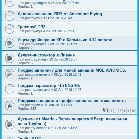
Last postby
penguin
«
28 Jan 2019 07:44
Replies:
1
Дельтакалендарь 2019 от Adventure Flying
Last postby
lea
«
17 Dec 2018 20:43
Тросоруб ТЛ2
Last postby
4igik
«
28 Oct 2018 23:53
Ищем драйвера на КР в Калмыкии 4-14 августа
Last postby
sashas
«
08 Jul 2018 21:33
Replies:
2
Дельта-инструктор в Ливане
Last postby
Zagdaj
«
29 Jun 2018 12:07
Replies:
6
Продаю авионику для малой авиации MGL AVIONICS.
Last postby
aries-avia
«
05 Apr 2018 12:42
Replies:
2
Продам парамотор FLYENGINE
Last postby
aries-avia
«
02 Apr 2018 12:06
Replies:
1
Продажа аппарата и профессиональная этика пилота
Last postby
sfx
«
31 Mar 2018 17:53
Replies:
135
1
7
8
9
10
…
Аукцион от Mvario - Варик пищалка MBeep. начальная
цена 1рубль :)
Last postby
Messer
«
09 Feb 2018 13:27
Replies:
3
Трубы Д16Т