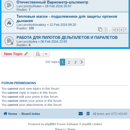
Отечественный Вариометр-альтиметр
Last postby
Roten
«
18 Feb 2016 20:07
Replies:
7
Тепловые маски - подшлемники для защиты органов
дыхания
Last postby
Kovalsky
«
12 Feb 2016 09:20
Replies:
100
1
4
5
6
7
…
РАБОТА ДЛЯ ПИЛОТОВ ДЕЛЬТАЛЕТОВ И ПАРАЛЕТОВ
Last postby
lea
«
06 Feb 2016 23:55
Replies:
8
New Topic
1
2
3
Next
102 topics
FORUM PERMISSIONS
You
cannot
post new topics in this forum
You
cannot
reply to topics in this forum
You
cannot
edit your posts in this forum
You
cannot
delete your posts in this forum
You
cannot
post attachments in this forum
Home
Board index
All times are
UTC+03:00
Powered by
phpBB
® Forum Software © phpBB Limited
Privacy
|
Terms