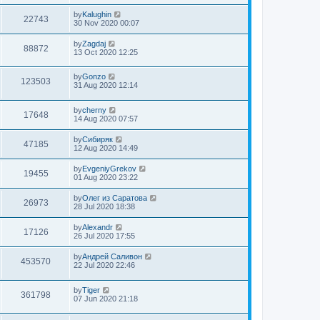
by
Kalughin
22743
30 Nov 2020 00:07
by
Zagdaj
88872
13 Oct 2020 12:25
by
Gonzo
123503
31 Aug 2020 12:14
by
cherny
17648
14 Aug 2020 07:57
by
Сибиряк
47185
12 Aug 2020 14:49
by
EvgeniyGrekov
19455
01 Aug 2020 23:22
by
Олег из Саратова
26973
28 Jul 2020 18:38
by
Alexandr
17126
26 Jul 2020 17:55
by
Андрей Саливон
453570
22 Jul 2020 22:46
by
Tiger
361798
07 Jun 2020 21:18