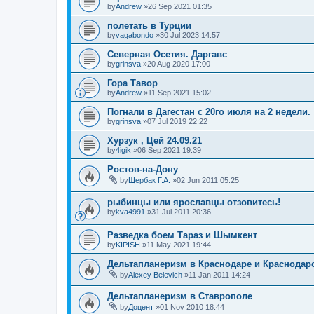
by
Andrew
»26 Sep 2021 01:35
полетать в Турции
by
vagabondo
»30 Jul 2023 14:57
Северная Осетия. Даргавс
by
grinsva
»20 Aug 2020 17:00
Гора Тавор
by
Andrew
»11 Sep 2021 15:02
Погнали в Дагестан с 20го июля на 2 недели.
by
grinsva
»07 Jul 2019 22:22
Хурзук , Цей 24.09.21
by
4igik
»06 Sep 2021 19:39
Ростов-на-Дону
by
Щербак Г.А.
»02 Jun 2011 05:25
рыбинцы или ярославцы отзовитесь!
by
kva4991
»31 Jul 2011 20:36
Разведка боем Тараз и Шымкент
by
KIPISH
»11 May 2021 19:44
Дельтапланеризм в Краснодаре и Краснодар
by
Alexey Belevich
»11 Jan 2011 14:24
Дельтапланеризм в Ставрополе
by
Доцент
»01 Nov 2010 18:44