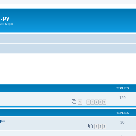
.ру
и в мире
ed search
REPLIES
129
1
5
6
7
8
9
…
REPLIES
ира
30
1
2
3