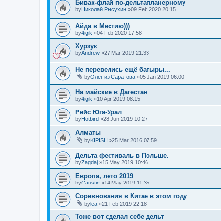
Бивак-флай по-дельтапланерному
by
Николай Рысухин
»09 Feb 2020 20:15
Айда в Местию)))
by
4igik
»04 Feb 2020 17:58
Хурзук
by
Andrew
»27 Mar 2019 21:33
Не перевелись ещё батыры...
by
Олег из Саратова
»05 Jan 2019 06:00
На майские в Дагестан
by
4igik
»10 Apr 2019 08:15
Рейс Юга-Урал
by
Hotbird
»28 Jun 2019 10:27
Алматы
by
KIPISH
»25 Mar 2016 07:59
Дельта фестиваль в Польше.
by
Zagdaj
»15 May 2019 10:46
Европа, лето 2019
by
Caustic
»14 May 2019 11:35
Соревнования в Китае в этом году
by
lea
»21 Feb 2019 22:18
Тоже вот сделал себе дельт