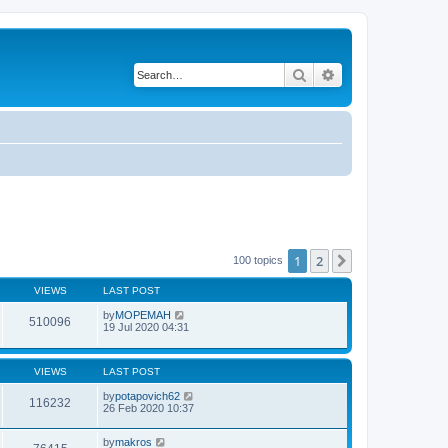
Search
Advanced search
1
2
Next
100 topics
VIEWS
LAST POST
by
MOPEMAH
510096
19 Jul 2020 04:31
VIEWS
LAST POST
by
potapovich62
116232
26 Feb 2020 10:37
by
makros