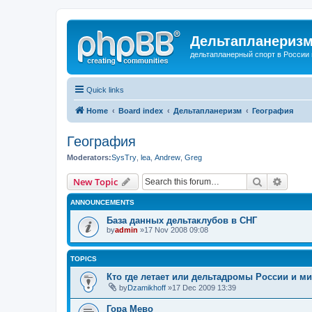
Дельтапланеризм
дельтапланерный спорт в России 
Quick links
Home
Board index
Дельтапланеризм
География
География
Moderators:
SysTry
,
lea
,
Andrew
,
Greg
Search
Advanc
New Topic
ANNOUNCEMENTS
База данных дельтаклубов в СНГ
by
admin
»17 Nov 2008 09:08
TOPICS
Кто где летает или дельтадромы России и м
by
Dzamikhoff
»17 Dec 2009 13:39
Гора Мево