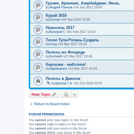
Грузия, Армения, Азербайджан. Июль.
by
Андрей Панков
»14 Jun 2017 16:03
Курай 2016
by
Iceman
»09 Sep 2016 15:00
Новосиль 2017
by
Валерий С
»01 Feb 2017 10:14
Точки Тула-Рязань-Суздаль
by
Greg
»24 Mar 2017 20:10
Полеты во Флориде
by
DиVнЫй
»21 Mar 2017 18:46
Киргизия - wellcome!
by
Африканыч
»10 Mar 2017 04:44
Полеты в Дивном
by
Щербак Г.А.
»21 Oct 2010 22:47
New Topic
Return to Board Index
FORUM PERMISSIONS
You
cannot
post new topics in this forum
You
cannot
reply to topics in this forum
You
cannot
edit your posts in this forum
You
cannot
delete your posts in this forum