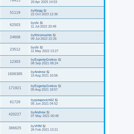
76415
20 Apr 2025 14:53
by
Klogg
51119
22 Oct 2023 12:36
by
sfx
62503
11 Jul 2022 20:48
by
Khromushin
24608
09 Jul 2022 22:26
by
sfx
23512
11 May 2022 13:27
by
EvgeniyGrekov
12303
08 Sep 2021 08:24
by
Andrew
1606385
15 Aug 2021 10:06
by
EvgeniyGrekov
171921
05 Aug 2021 18:57
by
potapovich62
61729
05 Jun 2021 04:52
by
Andrew
420227
07 May 2021 00:48
by
VHM
366625
26 Feb 2021 13:21