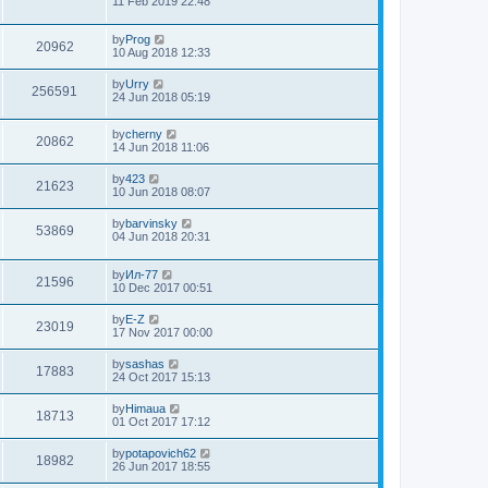
11 Feb 2019 22:48
by
Prog
20962
10 Aug 2018 12:33
by
Urry
256591
24 Jun 2018 05:19
by
cherny
20862
14 Jun 2018 11:06
by
423
21623
10 Jun 2018 08:07
by
barvinsky
53869
04 Jun 2018 20:31
by
Ил-77
21596
10 Dec 2017 00:51
by
E-Z
23019
17 Nov 2017 00:00
by
sashas
17883
24 Oct 2017 15:13
by
Himaua
18713
01 Oct 2017 17:12
by
potapovich62
18982
26 Jun 2017 18:55