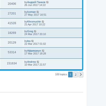
by
Андрей Панков
20406
26 Jun 2017 14:22
by
Iceman
27201
27 May 2017 16:51
by
Khromushin
41528
21 Apr 2017 10:22
by
Greg
18269
24 Mar 2017 20:10
by
lea
20129
22 Mar 2017 01:02
by
Африканыч
53314
17 Mar 2017 18:28
by
Andrew
151634
10 Mar 2017 21:57
1
2
Next
100 topics