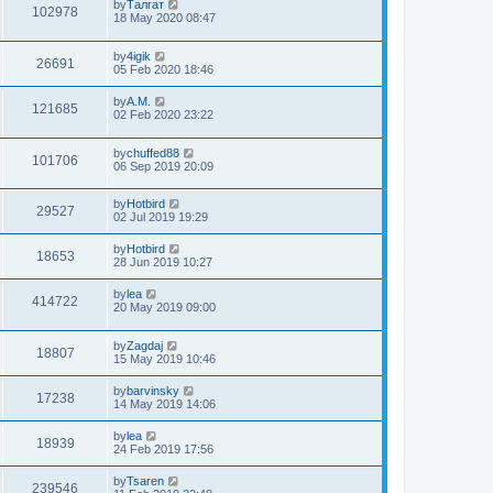
by
Талгат
102978
18 May 2020 08:47
by
4igik
26691
05 Feb 2020 18:46
by
A.M.
121685
02 Feb 2020 23:22
by
chuffed88
101706
06 Sep 2019 20:09
by
Hotbird
29527
02 Jul 2019 19:29
by
Hotbird
18653
28 Jun 2019 10:27
by
lea
414722
20 May 2019 09:00
by
Zagdaj
18807
15 May 2019 10:46
by
barvinsky
17238
14 May 2019 14:06
by
lea
18939
24 Feb 2019 17:56
by
Tsaren
239546