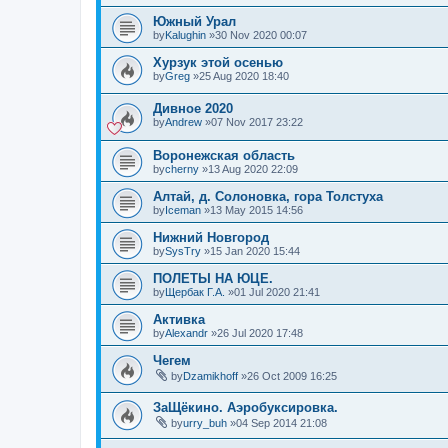
Южный Урал
by
Kalughin
»30 Nov 2020 00:07
Хурзук этой осенью
by
Greg
»25 Aug 2020 18:40
Дивное 2020
by
Andrew
»07 Nov 2017 23:22
Воронежская область
by
cherny
»13 Aug 2020 22:09
Алтай, д. Солоновка, гора Толстуха
by
Iceman
»13 May 2015 14:56
Нижний Новгород
by
SysTry
»15 Jan 2020 15:44
ПОЛЕТЫ НА ЮЦЕ.
by
Щербак Г.А.
»01 Jul 2020 21:41
Активка
by
Alexandr
»26 Jul 2020 17:48
Чегем
by
Dzamikhoff
»26 Oct 2009 16:25
ЗаЩёкино. Аэробуксировка.
by
urry_buh
»04 Sep 2014 21:08