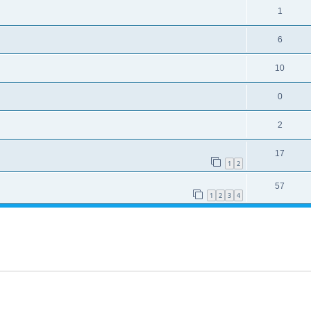
1
6
10
0
2
17
1
2
57
1
2
3
4