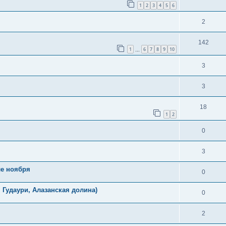
1
2
3
4
5
6
2
142
1
6
7
8
9
10
…
3
3
18
1
2
0
3
ле ноября
0
, Гудаури, Алазанская долина)
0
2