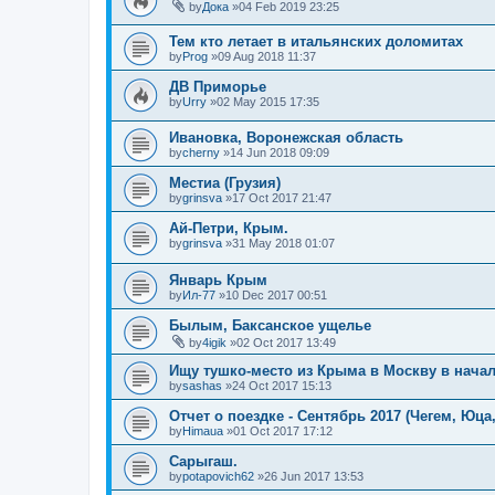
by
Дока
»04 Feb 2019 23:25
Тем кто летает в итальянских доломитах
by
Prog
»09 Aug 2018 11:37
ДВ Приморье
by
Urry
»02 May 2015 17:35
Ивановка, Воронежская область
by
cherny
»14 Jun 2018 09:09
Местиа (Грузия)
by
grinsva
»17 Oct 2017 21:47
Ай-Петри, Крым.
by
grinsva
»31 May 2018 01:07
Январь Крым
by
Ил-77
»10 Dec 2017 00:51
Былым, Баксанское ущелье
by
4igik
»02 Oct 2017 13:49
Ищу тушко-место из Крыма в Москву в нача
by
sashas
»24 Oct 2017 15:13
Отчет о поездке - Сентябрь 2017 (Чегем, Юца
by
Himaua
»01 Oct 2017 17:12
Сарыгаш.
by
potapovich62
»26 Jun 2017 13:53