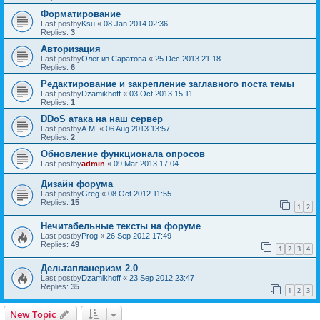
Форматирование
Last postby
Ksu
«
08 Jan 2014 02:36
Replies:
3
Авторизация
Last postby
Олег из Саратова
«
25 Dec 2013 21:18
Replies:
6
Редактирование и закрепление заглавного поста темы
Last postby
Dzamikhoff
«
03 Oct 2013 15:11
Replies:
1
DDoS атака на наш сервер
Last postby
A.M.
«
06 Aug 2013 13:57
Replies:
2
Обновление функционала опросов
Last postby
admin
«
09 Mar 2013 17:04
Дизайн форума
Last postby
Greg
«
08 Oct 2012 11:55
Replies:
15
1
2
Нечитабельные тексты на форуме
Last postby
Prog
«
26 Sep 2012 17:49
Replies:
49
1
2
3
4
Дельтапланеризм 2.0
Last postby
Dzamikhoff
«
23 Sep 2012 23:47
Replies:
35
1
2
3
New Topic