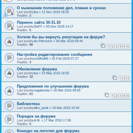
О нынешнем положении дел, планах и сроках
Last postby
lea
«
12 Nov 2018 18:05
Replies:
2
Перенос сайта 30-31.10
Last postby
SkiFF
«
03 Nov 2018 14:17
Replies:
5
Хотели бы вы вернуть репутацию на форум?
Last postby
An.Petrovich
«
30 Mar 2018 08:44
Replies:
86
1
2
3
4
5
6
Настройка редактирования сообщения
Last postby
chuffed88
«
25 Feb 2018 07:27
Replies:
3
Обновление форума
Last postby
lea
«
23 May 2016 16:55
Replies:
32
1
2
3
Предложения по улучшению форума
Last postby
vagabondo
«
20 Mar 2016 09:00
Replies:
61
1
2
3
4
5
Библиотека
Last postby
diko_punk
«
19 Mar 2016 10:46
Порядок на форуме
Last postby
A.M.
«
17 Mar 2016 17:06
Replies:
5
Конкурс на логотип для форума