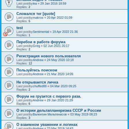
Last postby
lea
«
29 Jan 2016 18:59
Replies:
2
Сломался тег [quote]
Last postby
makros
«
20 Apr 2022 01:09
Replies:
5
test
Last postby
Sentimental
«
19 Apr 2022 21:36
Replies:
1
Перебои в работе форума
Last postby
Greg
«
02 Jun 2021 20:17
Replies:
2
Регистрация нового пользователя
Last postby
Andrew
«
24 May 2020 10:18
Replies:
12
Пользуйтесь поиском
Last postby
Andrew
«
21 Mar 2020 14:09
Не открывается личка
Last postby
chuffed88
«
04 Mar 2020 09:25
Replies:
2
Форум не грузится с первого раза.
Last postby
Andrew
«
29 Jan 2020 21:29
Replies:
6
О истории дельтапланеризма СССР и России
Last postby
Валентин Мельтенисов
«
03 May 2019 08:23
Replies:
3
О взаимном уважении и логинах
Last postby
Andrew
«
23 Mar 2019 14:43