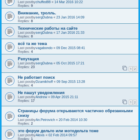
Last postby
chuffed88
«
14 Mar 2016 10:22
Replies:
9
Внимание, тролль.
Last postby
sergDubna
«
23 Jan 2016 14:09
Replies:
8
Технические работы на сайте
Last postby
sergDubna
«
17 Jan 2016 21:33
Replies:
8
всё та же тема
Last postby
vagabondo
«
09 Dec 2015 08:41
Replies:
4
Репутация
Last postby
sergDubna
«
05 Oct 2015 17:21
Replies:
23
1
2
Не работает поиск
Last postby
Dzamikhoff
«
09 Sep 2015 13:28
Replies:
4
Не пашут уведомления
Last postby
Andrew
«
09 Apr 2015 21:11
Replies:
17
1
2
Страницы форума открываются частично обрезанными
снизу
Last postby
An.Petrovich
«
20 Feb 2014 10:30
Replies:
2
это форум дельто или мотодельта тоже
Last postby
Alexis
«
02 Feb 2014 09:57
Replies:
1