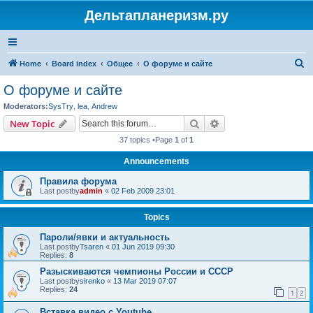
Дельтапланеризм.ру
S
Home
Board index
Общее
О форуме и сайте
e
О форуме и сайте
a
Moderators:
SysTry
,
lea
,
Andrew
r
Search
Advanced search
New Topic
c
37 topics •Page
1
of
1
h
Announcements
Правила форума
Last postby
admin
«
02 Feb 2009 23:01
Topics
Пароли/явки и актуальность
Last postby
Tsaren
«
01 Jun 2019 09:30
Replies:
8
Разыскиваются чемпионы России и СССР
Last postby
sirenko
«
13 Mar 2019 07:07
Replies:
24
1
2
Вставка видео с Youtube