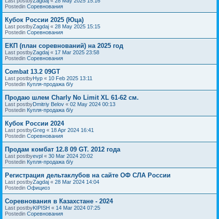
Last postby
Zagdaj
«
28 May 2025 15:16
Postedin
Соревнования
Кубок России 2025 (Юца)
Last postby
Zagdaj
«
28 May 2025 15:15
Postedin
Соревнования
ЕКП (план соревнований) на 2025 год
Last postby
Zagdaj
«
17 Mar 2025 23:58
Postedin
Соревнования
Combat 13.2 09GT
Last postby
Нур
«
10 Feb 2025 13:11
Postedin
Купля-продажа б/у
Продаю шлем Charly No Limit XL 61-62 см.
Last postby
Dmitriy Belov
«
02 May 2024 00:13
Postedin
Купля-продажа б/у
Кубок России 2024
Last postby
Greg
«
18 Apr 2024 16:41
Postedin
Соревнования
Продам комбат 12.8 09 GT. 2012 года
Last postby
evpl
«
30 Mar 2024 20:02
Postedin
Купля-продажа б/у
Регистрация дельтаклубов на сайте ОФ СЛА России
Last postby
Zagdaj
«
28 Mar 2024 14:04
Postedin
Официоз
Соревнования в Казахстане - 2024
Last postby
KIPISH
«
14 Mar 2024 07:25
Postedin
Соревнования