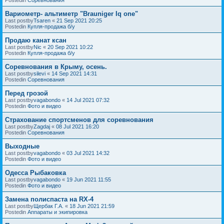
Вариометр- альтиметр "Brauniger Iq one"
Last postby
Tsaren
«
21 Sep 2021 20:25
Postedin
Купля-продажа б/у
Продаю канат ксан
Last postby
Nic
«
20 Sep 2021 10:22
Postedin
Купля-продажа б/у
Соревнования в Крыму, осень.
Last postby
silevi
«
14 Sep 2021 14:31
Postedin
Соревнования
Перед грозой
Last postby
vagabondo
«
14 Jul 2021 07:32
Postedin
Фото и видео
Страхование спортсменов для соревнования
Last postby
Zagdaj
«
08 Jul 2021 16:20
Postedin
Соревнования
Выходные
Last postby
vagabondo
«
03 Jul 2021 14:32
Postedin
Фото и видео
Одесса Рыбаковка
Last postby
vagabondo
«
19 Jun 2021 11:55
Postedin
Фото и видео
Замена полиспаста на RX-4
Last postby
Щербак Г.А.
«
18 Jun 2021 21:59
Postedin
Аппараты и экипировка