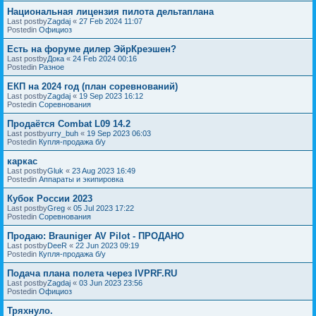
Национальная лицензия пилота дельтаплана
Last postby
Zagdaj
«
27 Feb 2024 11:07
Postedin
Официоз
Есть на форуме дилер ЭйрКреэшен?
Last postby
Дока
«
24 Feb 2024 00:16
Postedin
Разное
ЕКП на 2024 год (план соревнований)
Last postby
Zagdaj
«
19 Sep 2023 16:12
Postedin
Соревнования
Продаётся Combat L09 14.2
Last postby
urry_buh
«
19 Sep 2023 06:03
Postedin
Купля-продажа б/у
каркас
Last postby
Gluk
«
23 Aug 2023 16:49
Postedin
Аппараты и экипировка
Кубок России 2023
Last postby
Greg
«
05 Jul 2023 17:22
Postedin
Соревнования
Продаю: Brauniger AV Pilot - ПРОДАНО
Last postby
DeeR
«
22 Jun 2023 09:19
Postedin
Купля-продажа б/у
Подача плана полета через IVPRF.RU
Last postby
Zagdaj
«
03 Jun 2023 23:56
Postedin
Официоз
Тряхнуло.