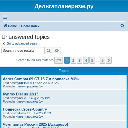
Дельтапланеризм.ру
S
Home
Board index
e
Unanswered topics
a
Go to advanced search
r
Search
Advanced search
c
Page
1
of
9
1
2
3
4
5
9
Next
Search found 449 matches
h
…
Topics
Aeros Combat 09 GT 13.7 и подвеске МИФ
Last postby
KIPISH
«
17 Sep 2025 09:23
Postedin
Купля-продажа б/у
Куплю Discus 12/13
Last postby
alx
«
31 Aug 2025 19:18
Postedin
Купля-продажа б/у
Подвеска Cross-Country
Last postby
Pol
«
11 Jul 2025 11:33
Postedin
Купля-продажа б/у
Чемпионат России 2025 (Аскарово)