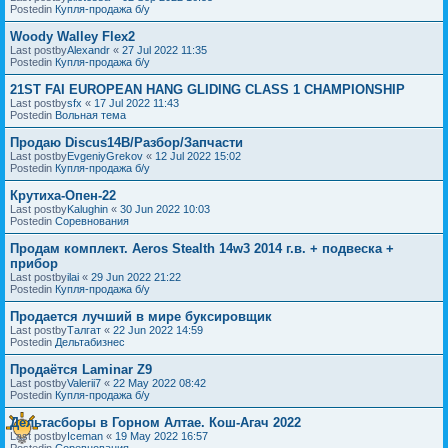
Postedin
Купля-продажа б/у
Woody Walley Flex2
Last postby
Alexandr
«
27 Jul 2022 11:35
Postedin
Купля-продажа б/у
21ST FAI EUROPEAN HANG GLIDING CLASS 1 CHAMPIONSHIP
Last postby
sfx
«
17 Jul 2022 11:43
Postedin
Вольная тема
Продаю Discus14B/Разбор/Запчасти
Last postby
EvgeniyGrekov
«
12 Jul 2022 15:02
Postedin
Купля-продажа б/у
Крутиха-Опен-22
Last postby
Kalughin
«
30 Jun 2022 10:03
Postedin
Соревнования
Продам комплект. Aeros Stealth 14w3 2014 г.в. + подвеска +
прибор
Last postby
ilai
«
29 Jun 2022 21:22
Postedin
Купля-продажа б/у
Продается лучший в мире буксировщик
Last postby
Талгат
«
22 Jun 2022 14:59
Postedin
Дельтабизнес
Продаётся Laminar Z9
Last postby
Valerii7
«
22 May 2022 08:42
Postedin
Купля-продажа б/у
Дельтасборы в Горном Алтае. Кош-Агач 2022
Last postby
Iceman
«
19 May 2022 16:57
Postedin
Соревнования