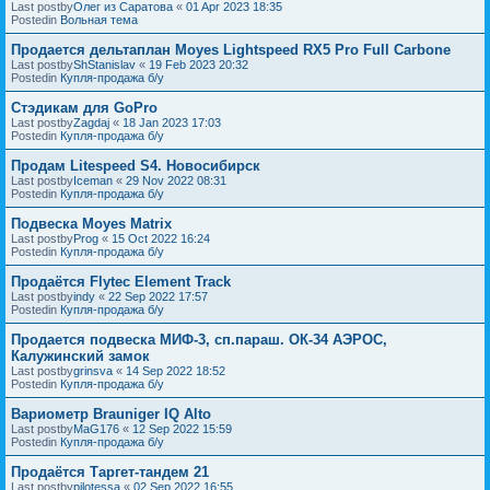
Last postby
Олег из Саратова
«
01 Apr 2023 18:35
Postedin
Вольная тема
Продается дельтаплан Moyes Lightspeed RX5 Pro Full Carbone
Last postby
ShStanislav
«
19 Feb 2023 20:32
Postedin
Купля-продажа б/у
Стэдикам для GoPro
Last postby
Zagdaj
«
18 Jan 2023 17:03
Postedin
Купля-продажа б/у
Продам Litespeed S4. Новосибирск
Last postby
Iceman
«
29 Nov 2022 08:31
Postedin
Купля-продажа б/у
Подвеска Moyes Matrix
Last postby
Prog
«
15 Oct 2022 16:24
Postedin
Купля-продажа б/у
Продаётся Flytec Element Track
Last postby
indy
«
22 Sep 2022 17:57
Postedin
Купля-продажа б/у
Продается подвеска МИФ-3, сп.параш. ОК-34 АЭРОС,
Калужинский замок
Last postby
grinsva
«
14 Sep 2022 18:52
Postedin
Купля-продажа б/у
Вариометр Brauniger IQ Alto
Last postby
MaG176
«
12 Sep 2022 15:59
Postedin
Купля-продажа б/у
Продаётся Таргет-тандем 21
Last postby
pilotessa
«
02 Sep 2022 16:55