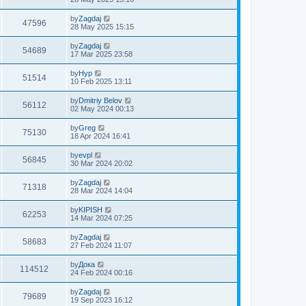
by
Zagdaj
47596
28 May 2025 15:15
by
Zagdaj
54689
17 Mar 2025 23:58
by
Нур
51514
10 Feb 2025 13:11
by
Dmitriy Belov
56112
02 May 2024 00:13
by
Greg
75130
18 Apr 2024 16:41
by
evpl
56845
30 Mar 2024 20:02
by
Zagdaj
71318
28 Mar 2024 14:04
by
KIPISH
62253
14 Mar 2024 07:25
by
Zagdaj
58683
27 Feb 2024 11:07
by
Дока
114512
24 Feb 2024 00:16
by
Zagdaj
79689
19 Sep 2023 16:12