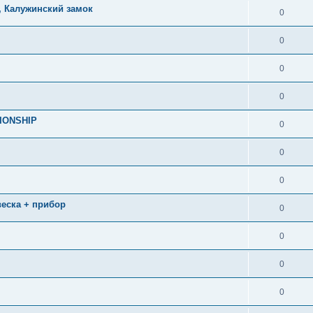
, Калужинский замок
0
0
0
0
IONSHIP
0
0
0
двеска + прибор
0
0
0
0