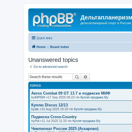
Дельтапланеризм
дельтапланерный спорт в России 
Quick links
Home
Board index
Unanswered topics
Go to advanced search
Search
Advanced search
TOPICS
Aeros Combat 09 GT 13.7 и подвеске МИФ
by
KIPISH
»17 Sep 2025 09:23 »in
Купля-продажа б/у
Куплю Discus 12/13
by
alx
»31 Aug 2025 19:18 »in
Купля-продажа б/у
Подвеска Cross-Country
by
Pol
»11 Jul 2025 11:33 »in
Купля-продажа б/у
Чемпионат России 2025 (Аскарово)