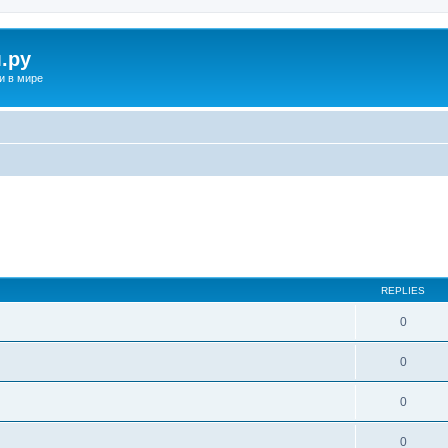
.ру
и в мире
REPLIES
0
0
0
0