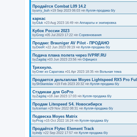
Продаётся Combat L09 14.2
by
urry_buh
»19 Sep 2023 06:03 »in
Купля-продажа б/у
каркас
by
Gluk
»23 Aug 2023 16:49 »in
Аппараты и экипировка
Кубок России 2023
by
Greg
»05 Jul 2023 17:22 »in
Соревнования
Продаю: Brauniger AV Pilot - ПРОДАНО
by
DeeR
»22 Jun 2023 09:19 »in
Купля-продажа б/у
Подача плана полета через IVPRF.RU
by
Zagdaj
»03 Jun 2023 23:56 »in
Официоз
Тряхнуло.
by
Олег из Саратова
»01 Apr 2023 18:35 »in
Вольная тема
Продается дельтаплан Moyes Lightspeed RX5 Pro Ful
by
ShStanislav
»19 Feb 2023 20:32 »in
Купля-продажа б/у
Стэдикам для GoPro
by
Zagdaj
»18 Jan 2023 17:03 »in
Купля-продажа б/у
Продам Litespeed S4. Новосибирск
by
Iceman
»29 Nov 2022 08:31 »in
Купля-продажа б/у
Подвеска Moyes Matrix
by
Prog
»15 Oct 2022 16:24 »in
Купля-продажа б/у
Продаётся Flytec Element Track
by
indy
»22 Sep 2022 17:57 »in
Купля-продажа б/у