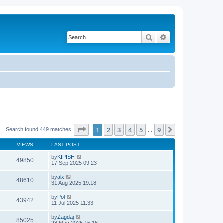
Search
Advanced search
Page
1
of
9
1
2
3
4
5
9
Next
Search found 449 matches
…
VIEWS
LAST POST
by
KIPISH
49850
17 Sep 2025 09:23
by
alx
48610
31 Aug 2025 19:18
by
Pol
43942
11 Jul 2025 11:33
by
Zagdaj
85025
28 May 2025 15:16