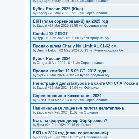
by
Zagdaj
»28 May 2025 15:16 »in
Соревнования
Кубок России 2025 (Юца)
by
Zagdaj
»28 May 2025 15:15 »in
Соревнования
ЕКП (план соревнований) на 2025 год
by
Zagdaj
»17 Mar 2025 23:58 »in
Соревнования
Combat 13.2 09GT
by
Нур
»10 Feb 2025 13:11 »in
Купля-продажа б/у
Продаю шлем Charly No Limit XL 61-62 см.
by
Dmitriy Belov
»02 May 2024 00:13 »in
Купля-продажа б/у
Кубок России 2024
by
Greg
»18 Apr 2024 16:41 »in
Соревнования
Продам комбат 12.8 09 GT. 2012 года
by
evpl
»30 Mar 2024 20:02 »in
Купля-продажа б/у
Регистрация дельтаклубов на сайте ОФ СЛА России
by
Zagdaj
»28 Mar 2024 14:04 »in
Официоз
Соревнования в Казахстане - 2024
by
KIPISH
»14 Mar 2024 07:25 »in
Соревнования
Национальная лицензия пилота дельтаплана
by
Zagdaj
»27 Feb 2024 11:07 »in
Официоз
Есть на форуме дилер ЭйрКреэшен?
by
Дока
»24 Feb 2024 00:16 »in
Разное
ЕКП на 2024 год (план соревнований)
by
Zagdaj
»19 Sep 2023 16:12 »in
Соревнования