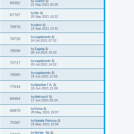
by
Tsaren
68362
21 Sep 2021 20:25
by
Nic
67707
20 Sep 2021 10:22
by
silevi
76978
14 Sep 2021 14:31
by
vagabondo
76720
14 Jul 2021 07:32
by
Zagdaj
78099
08 Jul 2021 16:20
by
vagabondo
75717
03 Jul 2021 14:32
by
vagabondo
76065
19 Jun 2021 11:55
by
Щербак Г.А.
77634
18 Jun 2021 21:59
by
AlekseyV
68464
17 Jun 2021 05:24
by
Gena
68879
28 May 2021 19:07
by
Natalia Petrova
75387
15 May 2021 15:55
by
Sergio_Sp