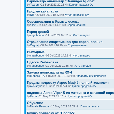
Вариометр- альтиметр "Brauniger Iq one"
by
Tsaren
»21 Sep 2021 20:25 »in
Купля-продажа б/у
Продаю канат ксан
by
Nic
»20 Sep 2021 10:22 »in
Купля-продажа б/у
Соревнования в Крыму, осень.
by
silevi
»14 Sep 2021 14:31 »in
Соревнования
Перед грозой
by
vagabondo
»14 Jul 2021 07:32 »in
Фото и видео
Страхование спортсменов для соревнования
by
Zagdaj
»08 Jul 2021 16:20 »in
Соревнования
Выходные
by
vagabondo
»03 Jul 2021 14:32 »in
Фото и видео
Одесса Рыбаковка
by
vagabondo
»19 Jun 2021 11:55 »in
Фото и видео
Замена полиспаста на RX-4
by
Щербак Г.А.
»18 Jun 2021 21:59 »in
Аппараты и экипировка
Продам подвеску Аэрос Миф-3 полный комплект
by
AlekseyV
»17 Jun 2021 05:24 »in
Купля-продажа б/у
подвеска Aeros Viper-S из матрикса и запасной пар
by
Gena
»28 May 2021 19:07 »in
Купля-продажа б/у
Обучение
by
Natalia Petrova
»15 May 2021 15:55 »in
Учимся летать
Куплю подвеску от "Спорт-5"