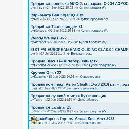
Продается подвеска МИФ-3, сп.параш. ОК-34 АЭРОС
by
grinsva
»14 Sep 2022 18:52 »in
Купля-продажа б/у
Вариометр Brauniger IQ Alto
by
MaG176
»12 Sep 2022 15:59 »in
Купля-продажа б/у
Продаётся Таргет-тандем 21
by
pilotessa
»02 Sep 2022 16:55 »in
Купля-продажа б/у
Woody Walley Flex2
by
Alexandr
»27 Jul 2022 11:35 »in
Купля-продажа б/у
21ST FAI EUROPEAN HANG GLIDING CLASS 1 CHAMP
by
sfx
»17 Jul 2022 11:43 »in
Вольная тема
Продаю Discus14B/Разбор/Запчасти
by
EvgeniyGrekov
»12 Jul 2022 15:02 »in
Купля-продажа б/у
Крутиха-Опен-22
by
Kalughin
»30 Jun 2022 10:03 »in
Соревнования
Продам комплект. Aeros Stealth 14w3 2014 г.в. + по
by
ilai
»29 Jun 2022 21:22 »in
Купля-продажа б/у
Продается лучший в мире буксировщик
by
Талгат
»22 Jun 2022 14:59 »in
Дельтабизнес
Продаётся Laminar Z9
by
Valerii7
»22 May 2022 08:42 »in
Купля-продажа б/у
Дельтасборы в Горном Алтае. Кош-Агач 2022
by
Iceman
»19 May 2022 16:57 »in
Соревнования