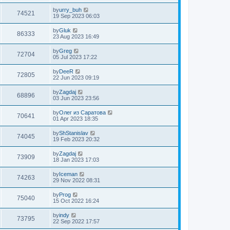
by
urry_buh
74521
19 Sep 2023 06:03
by
Gluk
86333
23 Aug 2023 16:49
by
Greg
72704
05 Jul 2023 17:22
by
DeeR
72805
22 Jun 2023 09:19
by
Zagdaj
68896
03 Jun 2023 23:56
by
Олег из Саратова
70641
01 Apr 2023 18:35
by
ShStanislav
74045
19 Feb 2023 20:32
by
Zagdaj
73909
18 Jan 2023 17:03
by
Iceman
74263
29 Nov 2022 08:31
by
Prog
75040
15 Oct 2022 16:24
by
indy
73795
22 Sep 2022 17:57