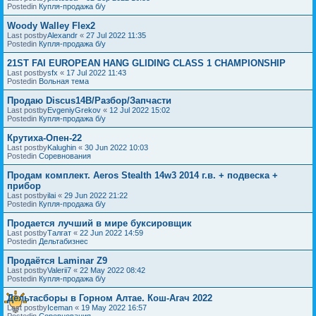
Postedin
Купля-продажа б/у
Woody Walley Flex2
Last postby
Alexandr
«
27 Jul 2022 11:35
Postedin
Купля-продажа б/у
21ST FAI EUROPEAN HANG GLIDING CLASS 1 CHAMPIONSHIP
Last postby
sfx
«
17 Jul 2022 11:43
Postedin
Вольная тема
Продаю Discus14B/Разбор/Запчасти
Last postby
EvgeniyGrekov
«
12 Jul 2022 15:02
Postedin
Купля-продажа б/у
Крутиха-Опен-22
Last postby
Kalughin
«
30 Jun 2022 10:03
Postedin
Соревнования
Продам комплект. Aeros Stealth 14w3 2014 г.в. + подвеска +
прибор
Last postby
ilai
«
29 Jun 2022 21:22
Postedin
Купля-продажа б/у
Продается лучший в мире буксировщик
Last postby
Талгат
«
22 Jun 2022 14:59
Postedin
Дельтабизнес
Продаётся Laminar Z9
Last postby
Valerii7
«
22 May 2022 08:42
Postedin
Купля-продажа б/у
Дельтасборы в Горном Алтае. Кош-Агач 2022
Last postby
Iceman
«
19 May 2022 16:57
Postedin
Соревнования