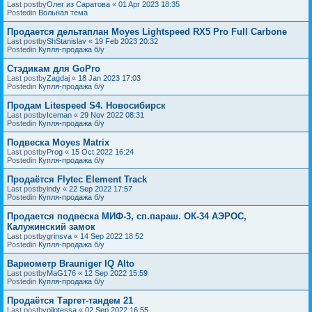
Last postby
Олег из Саратова
«
01 Apr 2023 18:35
Postedin
Вольная тема
Продается дельтаплан Moyes Lightspeed RX5 Pro Full Carbone
Last postby
ShStanislav
«
19 Feb 2023 20:32
Postedin
Купля-продажа б/у
Стэдикам для GoPro
Last postby
Zagdaj
«
18 Jan 2023 17:03
Postedin
Купля-продажа б/у
Продам Litespeed S4. Новосибирск
Last postby
Iceman
«
29 Nov 2022 08:31
Postedin
Купля-продажа б/у
Подвеска Moyes Matrix
Last postby
Prog
«
15 Oct 2022 16:24
Postedin
Купля-продажа б/у
Продаётся Flytec Element Track
Last postby
indy
«
22 Sep 2022 17:57
Postedin
Купля-продажа б/у
Продается подвеска МИФ-3, сп.параш. ОК-34 АЭРОС,
Калужинский замок
Last postby
grinsva
«
14 Sep 2022 18:52
Postedin
Купля-продажа б/у
Вариометр Brauniger IQ Alto
Last postby
MaG176
«
12 Sep 2022 15:59
Postedin
Купля-продажа б/у
Продаётся Таргет-тандем 21
Last postby
pilotessa
«
02 Sep 2022 16:55