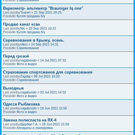
Вариометр- альтиметр "Brauniger Iq one"
Last postby
Tsaren
«
21 Sep 2021 20:25
Postedin
Купля-продажа б/у
Продаю канат ксан
Last postby
Nic
«
20 Sep 2021 10:22
Postedin
Купля-продажа б/у
Соревнования в Крыму, осень.
Last postby
silevi
«
14 Sep 2021 14:31
Postedin
Соревнования
Перед грозой
Last postby
vagabondo
«
14 Jul 2021 07:32
Postedin
Фото и видео
Страхование спортсменов для соревнования
Last postby
Zagdaj
«
08 Jul 2021 16:20
Postedin
Соревнования
Выходные
Last postby
vagabondo
«
03 Jul 2021 14:32
Postedin
Фото и видео
Одесса Рыбаковка
Last postby
vagabondo
«
19 Jun 2021 11:55
Postedin
Фото и видео
Замена полиспаста на RX-4
Last postby
Щербак Г.А.
«
18 Jun 2021 21:59
Postedin
Аппараты и экипировка