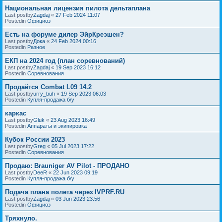
Национальная лицензия пилота дельтаплана
Last postby
Zagdaj
«
27 Feb 2024 11:07
Postedin
Официоз
Есть на форуме дилер ЭйрКреэшен?
Last postby
Дока
«
24 Feb 2024 00:16
Postedin
Разное
ЕКП на 2024 год (план соревнований)
Last postby
Zagdaj
«
19 Sep 2023 16:12
Postedin
Соревнования
Продаётся Combat L09 14.2
Last postby
urry_buh
«
19 Sep 2023 06:03
Postedin
Купля-продажа б/у
каркас
Last postby
Gluk
«
23 Aug 2023 16:49
Postedin
Аппараты и экипировка
Кубок России 2023
Last postby
Greg
«
05 Jul 2023 17:22
Postedin
Соревнования
Продаю: Brauniger AV Pilot - ПРОДАНО
Last postby
DeeR
«
22 Jun 2023 09:19
Postedin
Купля-продажа б/у
Подача плана полета через IVPRF.RU
Last postby
Zagdaj
«
03 Jun 2023 23:56
Postedin
Официоз
Тряхнуло.