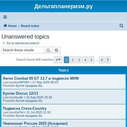
Дельтапланеризм.ру
S
Home
Board index
e
Unanswered topics
a
Go to advanced search
r
Search
Advanced search
c
Page
1
of
9
1
2
3
4
5
9
Next
Search found 449 matches
h
…
Topics
Aeros Combat 09 GT 13.7 и подвеске МИФ
Last postby
KIPISH
«
17 Sep 2025 09:23
Postedin
Купля-продажа б/у
Куплю Discus 12/13
Last postby
alx
«
31 Aug 2025 19:18
Postedin
Купля-продажа б/у
Подвеска Cross-Country
Last postby
Pol
«
11 Jul 2025 11:33
Postedin
Купля-продажа б/у
Чемпионат России 2025 (Аскарово)