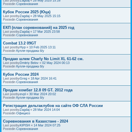
Last postby
Zagdaj
«
28 May 2025 15:16
Postedin
Соревнования
Кубок России 2025 (Юца)
Last postby
Zagdaj
«
28 May 2025 15:15
Postedin
Соревнования
ЕКП (план соревнований) на 2025 год
Last postby
Zagdaj
«
17 Mar 2025 23:58
Postedin
Соревнования
Combat 13.2 09GT
Last postby
Нур
«
10 Feb 2025 13:11
Postedin
Купля-продажа б/у
Продаю шлем Charly No Limit XL 61-62 см.
Last postby
Dmitriy Belov
«
02 May 2024 00:13
Postedin
Купля-продажа б/у
Кубок России 2024
Last postby
Greg
«
18 Apr 2024 16:41
Postedin
Соревнования
Продам комбат 12.8 09 GT. 2012 года
Last postby
evpl
«
30 Mar 2024 20:02
Postedin
Купля-продажа б/у
Регистрация дельтаклубов на сайте ОФ СЛА России
Last postby
Zagdaj
«
28 Mar 2024 14:04
Postedin
Официоз
Соревнования в Казахстане - 2024
Last postby
KIPISH
«
14 Mar 2024 07:25
Postedin
Соревнования