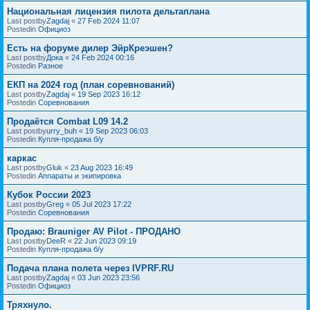
Национальная лицензия пилота дельтаплана
Last postby
Zagdaj
«
27 Feb 2024 11:07
Postedin
Официоз
Есть на форуме дилер ЭйрКреэшен?
Last postby
Дока
«
24 Feb 2024 00:16
Postedin
Разное
ЕКП на 2024 год (план соревнований)
Last postby
Zagdaj
«
19 Sep 2023 16:12
Postedin
Соревнования
Продаётся Combat L09 14.2
Last postby
urry_buh
«
19 Sep 2023 06:03
Postedin
Купля-продажа б/у
каркас
Last postby
Gluk
«
23 Aug 2023 16:49
Postedin
Аппараты и экипировка
Кубок России 2023
Last postby
Greg
«
05 Jul 2023 17:22
Postedin
Соревнования
Продаю: Brauniger AV Pilot - ПРОДАНО
Last postby
DeeR
«
22 Jun 2023 09:19
Postedin
Купля-продажа б/у
Подача плана полета через IVPRF.RU
Last postby
Zagdaj
«
03 Jun 2023 23:56
Postedin
Официоз
Тряхнуло.