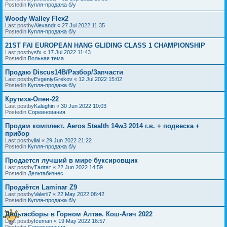
Postedin
Купля-продажа б/у
Woody Walley Flex2
Last postby
Alexandr
«
27 Jul 2022 11:35
Postedin
Купля-продажа б/у
21ST FAI EUROPEAN HANG GLIDING CLASS 1 CHAMPIONSHIP
Last postby
sfx
«
17 Jul 2022 11:43
Postedin
Вольная тема
Продаю Discus14B/Разбор/Запчасти
Last postby
EvgeniyGrekov
«
12 Jul 2022 15:02
Postedin
Купля-продажа б/у
Крутиха-Опен-22
Last postby
Kalughin
«
30 Jun 2022 10:03
Postedin
Соревнования
Продам комплект. Aeros Stealth 14w3 2014 г.в. + подвеска +
прибор
Last postby
ilai
«
29 Jun 2022 21:22
Postedin
Купля-продажа б/у
Продается лучший в мире буксировщик
Last postby
Талгат
«
22 Jun 2022 14:59
Postedin
Дельтабизнес
Продаётся Laminar Z9
Last postby
Valerii7
«
22 May 2022 08:42
Postedin
Купля-продажа б/у
Дельтасборы в Горном Алтае. Кош-Агач 2022
Last postby
Iceman
«
19 May 2022 16:57
Postedin
Соревнования