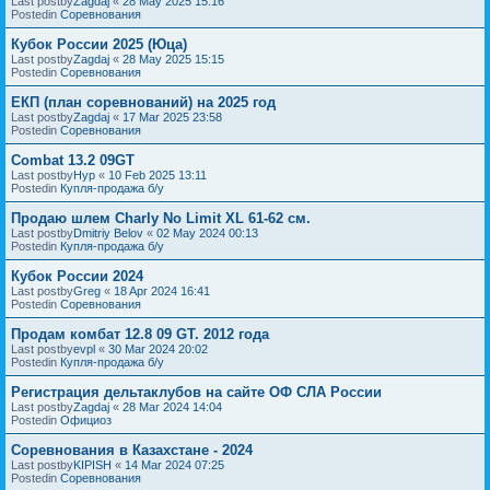
Last postby
Zagdaj
«
28 May 2025 15:16
Postedin
Соревнования
Кубок России 2025 (Юца)
Last postby
Zagdaj
«
28 May 2025 15:15
Postedin
Соревнования
ЕКП (план соревнований) на 2025 год
Last postby
Zagdaj
«
17 Mar 2025 23:58
Postedin
Соревнования
Combat 13.2 09GT
Last postby
Нур
«
10 Feb 2025 13:11
Postedin
Купля-продажа б/у
Продаю шлем Charly No Limit XL 61-62 см.
Last postby
Dmitriy Belov
«
02 May 2024 00:13
Postedin
Купля-продажа б/у
Кубок России 2024
Last postby
Greg
«
18 Apr 2024 16:41
Postedin
Соревнования
Продам комбат 12.8 09 GT. 2012 года
Last postby
evpl
«
30 Mar 2024 20:02
Postedin
Купля-продажа б/у
Регистрация дельтаклубов на сайте ОФ СЛА России
Last postby
Zagdaj
«
28 Mar 2024 14:04
Postedin
Официоз
Соревнования в Казахстане - 2024
Last postby
KIPISH
«
14 Mar 2024 07:25
Postedin
Соревнования