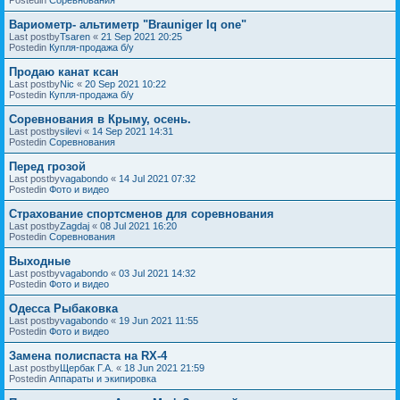
Вариометр- альтиметр "Brauniger Iq one"
Last postby
Tsaren
«
21 Sep 2021 20:25
Postedin
Купля-продажа б/у
Продаю канат ксан
Last postby
Nic
«
20 Sep 2021 10:22
Postedin
Купля-продажа б/у
Соревнования в Крыму, осень.
Last postby
silevi
«
14 Sep 2021 14:31
Postedin
Соревнования
Перед грозой
Last postby
vagabondo
«
14 Jul 2021 07:32
Postedin
Фото и видео
Страхование спортсменов для соревнования
Last postby
Zagdaj
«
08 Jul 2021 16:20
Postedin
Соревнования
Выходные
Last postby
vagabondo
«
03 Jul 2021 14:32
Postedin
Фото и видео
Одесса Рыбаковка
Last postby
vagabondo
«
19 Jun 2021 11:55
Postedin
Фото и видео
Замена полиспаста на RX-4
Last postby
Щербак Г.А.
«
18 Jun 2021 21:59
Postedin
Аппараты и экипировка