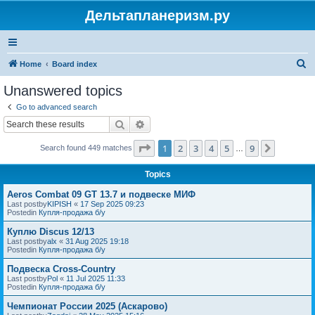
Дельтапланеризм.ру
S
Home
Board index
e
Unanswered topics
a
Go to advanced search
r
Search
Advanced search
c
Page
1
of
9
1
2
3
4
5
9
Next
Search found 449 matches
h
…
Topics
Aeros Combat 09 GT 13.7 и подвеске МИФ
Last postby
KIPISH
«
17 Sep 2025 09:23
Postedin
Купля-продажа б/у
Куплю Discus 12/13
Last postby
alx
«
31 Aug 2025 19:18
Postedin
Купля-продажа б/у
Подвеска Cross-Country
Last postby
Pol
«
11 Jul 2025 11:33
Postedin
Купля-продажа б/у
Чемпионат России 2025 (Аскарово)