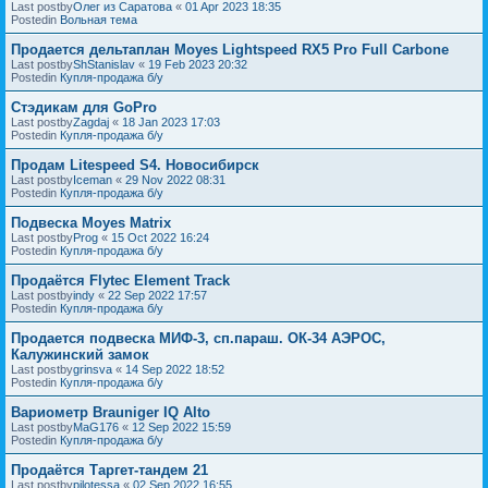
Last postby
Олег из Саратова
«
01 Apr 2023 18:35
Postedin
Вольная тема
Продается дельтаплан Moyes Lightspeed RX5 Pro Full Carbone
Last postby
ShStanislav
«
19 Feb 2023 20:32
Postedin
Купля-продажа б/у
Стэдикам для GoPro
Last postby
Zagdaj
«
18 Jan 2023 17:03
Postedin
Купля-продажа б/у
Продам Litespeed S4. Новосибирск
Last postby
Iceman
«
29 Nov 2022 08:31
Postedin
Купля-продажа б/у
Подвеска Moyes Matrix
Last postby
Prog
«
15 Oct 2022 16:24
Postedin
Купля-продажа б/у
Продаётся Flytec Element Track
Last postby
indy
«
22 Sep 2022 17:57
Postedin
Купля-продажа б/у
Продается подвеска МИФ-3, сп.параш. ОК-34 АЭРОС,
Калужинский замок
Last postby
grinsva
«
14 Sep 2022 18:52
Postedin
Купля-продажа б/у
Вариометр Brauniger IQ Alto
Last postby
MaG176
«
12 Sep 2022 15:59
Postedin
Купля-продажа б/у
Продаётся Таргет-тандем 21
Last postby
pilotessa
«
02 Sep 2022 16:55