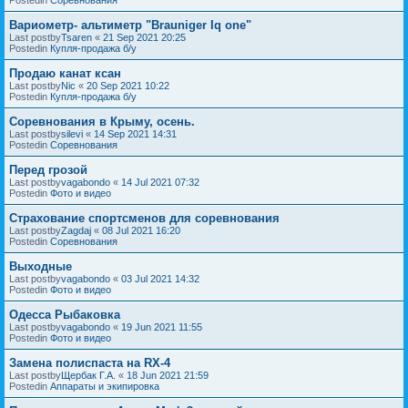
Вариометр- альтиметр "Brauniger Iq one"
Last postby
Tsaren
«
21 Sep 2021 20:25
Postedin
Купля-продажа б/у
Продаю канат ксан
Last postby
Nic
«
20 Sep 2021 10:22
Postedin
Купля-продажа б/у
Соревнования в Крыму, осень.
Last postby
silevi
«
14 Sep 2021 14:31
Postedin
Соревнования
Перед грозой
Last postby
vagabondo
«
14 Jul 2021 07:32
Postedin
Фото и видео
Страхование спортсменов для соревнования
Last postby
Zagdaj
«
08 Jul 2021 16:20
Postedin
Соревнования
Выходные
Last postby
vagabondo
«
03 Jul 2021 14:32
Postedin
Фото и видео
Одесса Рыбаковка
Last postby
vagabondo
«
19 Jun 2021 11:55
Postedin
Фото и видео
Замена полиспаста на RX-4
Last postby
Щербак Г.А.
«
18 Jun 2021 21:59
Postedin
Аппараты и экипировка