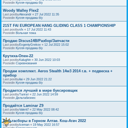
Postedin
Купля-продажа б/у
Woody Walley Flex2
Last postby
Alexandr
«
27 Jul 2022 11:35
Postedin
Купля-продажа б/у
21ST FAI EUROPEAN HANG GLIDING CLASS 1 CHAMPIONSHIP
Last postby
sfx
«
17 Jul 2022 11:43
Postedin
Вольная тема
Продаю Discus14B/Разбор/Запчасти
Last postby
EvgeniyGrekov
«
12 Jul 2022 15:02
Postedin
Купля-продажа б/у
Крутиха-Опен-22
Last postby
Kalughin
«
30 Jun 2022 10:03
Postedin
Соревнования
Продам комплект. Aeros Stealth 14w3 2014 г.в. + подвеска +
прибор
Last postby
ilai
«
29 Jun 2022 21:22
Postedin
Купля-продажа б/у
Продается лучший в мире буксировщик
Last postby
Талгат
«
22 Jun 2022 14:59
Postedin
Дельтабизнес
Продаётся Laminar Z9
Last postby
Valerii7
«
22 May 2022 08:42
Postedin
Купля-продажа б/у
Дельтасборы в Горном Алтае. Кош-Агач 2022
Last postby
Iceman
«
19 May 2022 16:57
Postedin
Соревнования