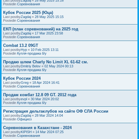
Last postby
Zagdaj
«
28 May 2025 15:16
Postedin
Соревнования
Кубок России 2025 (Юца)
Last postby
Zagdaj
«
28 May 2025 15:15
Postedin
Соревнования
ЕКП (план соревнований) на 2025 год
Last postby
Zagdaj
«
17 Mar 2025 23:58
Postedin
Соревнования
Combat 13.2 09GT
Last postby
Нур
«
10 Feb 2025 13:11
Postedin
Купля-продажа б/у
Продаю шлем Charly No Limit XL 61-62 см.
Last postby
Dmitriy Belov
«
02 May 2024 00:13
Postedin
Купля-продажа б/у
Кубок России 2024
Last postby
Greg
«
18 Apr 2024 16:41
Postedin
Соревнования
Продам комбат 12.8 09 GT. 2012 года
Last postby
evpl
«
30 Mar 2024 20:02
Postedin
Купля-продажа б/у
Регистрация дельтаклубов на сайте ОФ СЛА России
Last postby
Zagdaj
«
28 Mar 2024 14:04
Postedin
Официоз
Соревнования в Казахстане - 2024
Last postby
KIPISH
«
14 Mar 2024 07:25
Postedin
Соревнования