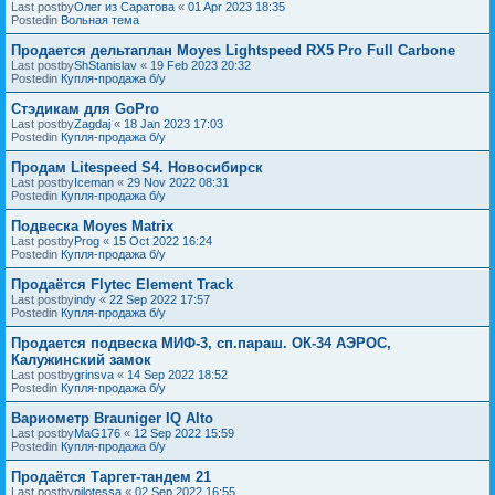
Last postby
Олег из Саратова
«
01 Apr 2023 18:35
Postedin
Вольная тема
Продается дельтаплан Moyes Lightspeed RX5 Pro Full Carbone
Last postby
ShStanislav
«
19 Feb 2023 20:32
Postedin
Купля-продажа б/у
Стэдикам для GoPro
Last postby
Zagdaj
«
18 Jan 2023 17:03
Postedin
Купля-продажа б/у
Продам Litespeed S4. Новосибирск
Last postby
Iceman
«
29 Nov 2022 08:31
Postedin
Купля-продажа б/у
Подвеска Moyes Matrix
Last postby
Prog
«
15 Oct 2022 16:24
Postedin
Купля-продажа б/у
Продаётся Flytec Element Track
Last postby
indy
«
22 Sep 2022 17:57
Postedin
Купля-продажа б/у
Продается подвеска МИФ-3, сп.параш. ОК-34 АЭРОС,
Калужинский замок
Last postby
grinsva
«
14 Sep 2022 18:52
Postedin
Купля-продажа б/у
Вариометр Brauniger IQ Alto
Last postby
MaG176
«
12 Sep 2022 15:59
Postedin
Купля-продажа б/у
Продаётся Таргет-тандем 21
Last postby
pilotessa
«
02 Sep 2022 16:55