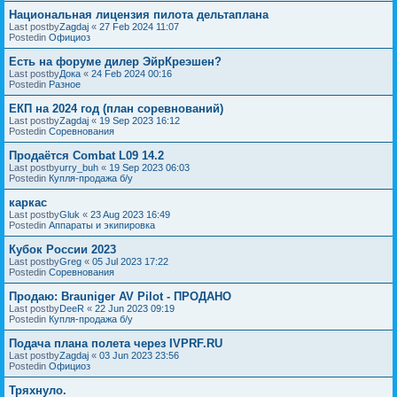
Национальная лицензия пилота дельтаплана
Last postby
Zagdaj
«
27 Feb 2024 11:07
Postedin
Официоз
Есть на форуме дилер ЭйрКреэшен?
Last postby
Дока
«
24 Feb 2024 00:16
Postedin
Разное
ЕКП на 2024 год (план соревнований)
Last postby
Zagdaj
«
19 Sep 2023 16:12
Postedin
Соревнования
Продаётся Combat L09 14.2
Last postby
urry_buh
«
19 Sep 2023 06:03
Postedin
Купля-продажа б/у
каркас
Last postby
Gluk
«
23 Aug 2023 16:49
Postedin
Аппараты и экипировка
Кубок России 2023
Last postby
Greg
«
05 Jul 2023 17:22
Postedin
Соревнования
Продаю: Brauniger AV Pilot - ПРОДАНО
Last postby
DeeR
«
22 Jun 2023 09:19
Postedin
Купля-продажа б/у
Подача плана полета через IVPRF.RU
Last postby
Zagdaj
«
03 Jun 2023 23:56
Postedin
Официоз
Тряхнуло.