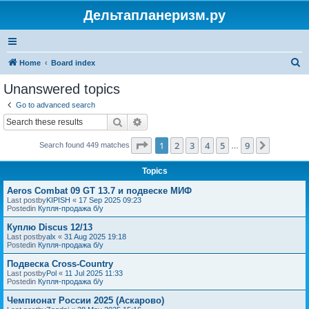
Дельтапланеризм.ру
S
Home
Board index
e
Unanswered topics
a
Go to advanced search
r
Search
Advanced search
c
Page
1
of
9
1
2
3
4
5
9
Next
Search found 449 matches
h
…
Topics
Aeros Combat 09 GT 13.7 и подвеске МИФ
Last postby
KIPISH
«
17 Sep 2025 09:23
Postedin
Купля-продажа б/у
Куплю Discus 12/13
Last postby
alx
«
31 Aug 2025 19:18
Postedin
Купля-продажа б/у
Подвеска Cross-Country
Last postby
Pol
«
11 Jul 2025 11:33
Postedin
Купля-продажа б/у
Чемпионат России 2025 (Аскарово)