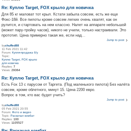
Re: Куплю Target, FOX крыло для новичка
Для 85 кг маловат тот крыл. Кстати забыла совсем, есть же еще
Фокс-18й. Все пилоты кроме совсем легких очень хвалят, как он
рулится, и стартовать на нем классно. Налет на аппарате небольшой
(может пару-тройку часов), никого не учили, только настраивали. Это
прототип. Цена примерно такая же, если над...
Jump to post
by
chuffed88
11 Feb 2021 11:42
Forum:
Купля-продажа б/у
Topic:
Куплю Target, FOX крыло
для новичка
Replies:
7
Views:
29364
Re: Куплю Target, FOX крыло для новичка
Есть Fox 13 с парусом от Таргета. (Под маленького пилота) Без налёта
совсем, кроме облетного, минут 15. Цена 2200 евро.
Вопрос в том, кто вас будет учить?
Jump to post
by
chuffed88
05 Feb 2021 20:55
Forum:
Фото и видео
Topic:
Раскачал комбат
Replies:
100
Views:
1105527
Re: Раскачал комбат