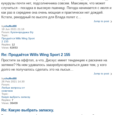
кукурузы почти нет, подсолнечника совсем. Максимум, что может
случиться - посадка в высокую пшеницу. Погода начинается с июля и
как раз в середине она очень мощная и практически нет дождей.
Кстати, рекордный по высоте для Влада полет с...
Jump to post
by
chuffed88
18 Jun 2021 21:16
Forum:
Купля-продажа б/у
Topic:
Продаётся Wills Wing Sport
2 155
Replies:
12
Views:
62653
Re: Продаётся Wills Wing Sport 2 155
Простите за оффтоп, а что, Дискус имеет тенденцию к раскачке на
затяжке? На нем удавалось зааэробуксироваться даже тем, у кого
долго не получалось сделать это на лысых...
Jump to post
by
chuffed88
26 Feb 2021 14:30
Forum:
Любые вопросы от
новичков
Topic:
Какую выбрать запаску.
Replies:
7
Views:
36409
Re: Какую выбрать запаску.