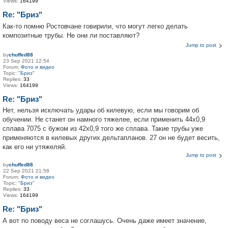
Views:
164199
Re: "Бриз"
Как-то помню Ростовчане говирили, что могут легко делать
композитные трубы. Не они ли поставляют?
Jump to post
by
chuffed88
23 Sep 2021 12:54
Forum:
Фото и видео
Topic:
"Бриз"
Replies:
33
Views:
164199
Re: "Бриз"
Нет, нельзя исключать удары об килевую, если мы говорим об
обучении. Не станет он намного тяжелее, если применить 44х0,9
сплава 7075 с бужом из 42х0,9 того же сплава. Такие трубы уже
применяются в килевых других дельтапланов. 27 он не будет весить,
как его ни утяжеляй.
Jump to post
by
chuffed88
22 Sep 2021 21:58
Forum:
Фото и видео
Topic:
"Бриз"
Replies:
33
Views:
164199
Re: "Бриз"
А вот по поводу веса не соглашусь. Очень даже имеет значение,