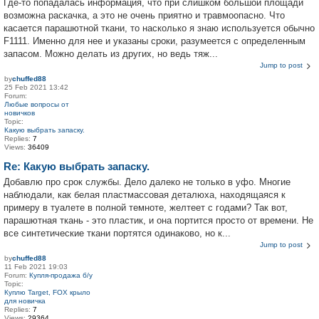
Где-то попадалась информация, что при слишком большой площади
возможна раскачка, а это не очень приятно и травмоопасно. Что
касается парашютной ткани, то насколько я знаю используется обычно
F1111. Именно для нее и указаны сроки, разумеется с определенным
запасом. Можно делать из других, но ведь тяж...
Jump to post
by
chuffed88
25 Feb 2021 13:42
Forum:
Любые вопросы от
новичков
Topic:
Какую выбрать запаску.
Replies:
7
Views:
36409
Re: Какую выбрать запаску.
Добавлю про срок службы. Дело далеко не только в уфо. Многие
наблюдали, как белая пластмассовая деталюха, находящаяся к
примеру в туалете в полной темноте, желтеет с годами? Так вот,
парашютная ткань - это пластик, и она портится просто от времени. Не
все синтетические ткани портятся одинаково, но к...
Jump to post
by
chuffed88
11 Feb 2021 19:03
Forum:
Купля-продажа б/у
Topic:
Куплю Target, FOX крыло
для новичка
Replies:
7
Views:
29364