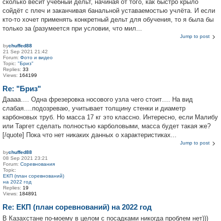
сколько весит учебный дельт, начиная от того, как быстро крыло
сойдёт с плеч и заканчивая банальной уставаемостью учлёта. И если
кто-то хочет применять конкретный дельт для обучения, то я была бы
только за (разумеется при условии, что мил...
Jump to post
by
chuffed88
21 Sep 2021 21:42
Forum:
Фото и видео
Topic:
"Бриз"
Replies:
33
Views:
164199
Re: "Бриз"
Даааа…. Одна фрезеровка носового узла чего стоит…. На вид
слабая….подозреваю, учитывает толщину стенки и диаметр
карбоновых труб. Но масса 17 кг это классно. Интересно, если Малибу
или Таргет сделать полностью карболовыми, масса будет такая же?
[/quote] Пока что нет никаких данных о характеристиках...
Jump to post
by
chuffed88
08 Sep 2021 23:21
Forum:
Соревнования
Topic:
ЕКП (план соревнований)
на 2022 год
Replies:
19
Views:
184891
Re: ЕКП (план соревнований) на 2022 год
В Казахстане по-моему в целом с посадками никогда проблем нет)))