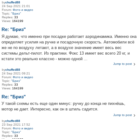
by
chuffed88
24 Sep 2021 21:01
Forum:
Фото и видео
Topic:
"Бриз"
Replies:
33
Views:
164199
Re: "Бриз"
Я думаю, что именно при посадке работает аэродинамика. Именно она
определяет усилия на ручке и посадочную скорость. Автомобили всё
же не по воздуху летают, а в воздухе значение имеет весь вес
системы дельт-пилот. Из практики. Фокс 13 имеет вес всего 20 кг, и
кстати это реально классно - можно одной ...
Jump to post
by
chuffed88
24 Sep 2021 09:21
Forum:
Фото и видео
Topic:
"Бриз"
Replies:
33
Views:
164199
Re: "Бриз"
У такой схемы есть еще один минус: ручку до конца не пихнёшь,
мотор не дает. Интересно, как он в штиль садится.
Jump to post
by
chuffed88
23 Sep 2021 17:52
Forum:
Фото и видео
Topic:
"Бриз"
Replies:
33