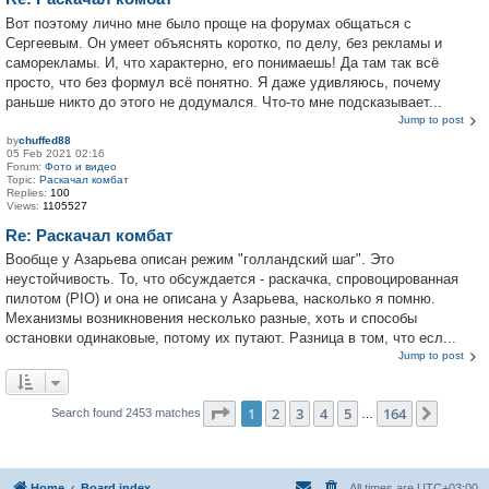
Вот поэтому лично мне было проще на форумах общаться с
Сергеевым. Он умеет объяснять коротко, по делу, без рекламы и
саморекламы. И, что характерно, его понимаешь! Да там так всё
просто, что без формул всё понятно. Я даже удивляюсь, почему
раньше никто до этого не додумался. Что-то мне подсказывает...
Jump to post
by
chuffed88
05 Feb 2021 02:16
Forum:
Фото и видео
Topic:
Раскачал комбат
Replies:
100
Views:
1105527
Re: Раскачал комбат
Вообще у Азарьева описан режим "голландский шаг". Это
неустойчивость. То, что обсуждается - раскачка, спровоцированная
пилотом (PIO) и она не описана у Азарьева, насколько я помню.
Механизмы возникновения несколько разные, хоть и способы
остановки одинаковые, потому их путают. Разница в том, что есл...
Jump to post
Page
1
of
164
1
2
3
4
5
164
Next
Search found 2453 matches
…
Home
Board index
All times are
UTC+03:00