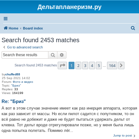
Дельтапланеризм.ру
S
Home
Board index
e
Search found 2453 matches
a
Go to advanced search
r
Search
Advanced search
c
Page
1
of
164
1
2
3
4
5
164
Next
Search found 2453 matches
h
…
by
chuffed88
25 Sep 2021 14:02
Forum:
Фото и видео
Topic:
"Бриз"
Replies:
33
Views:
164199
Re: "Бриз"
А вот в этом случае значение имеет как раз инерция аппарата, которая
как раз зависит от массы. Но если пилот садится с попутняком, то он
всё равно не добежит и даже не будет пытаться удержать дельт от
клевка. Тот дельт вроде отрегулировали позже, но у меня была лишь
одна попытка полетать. Помимо лёг...
Jump to post